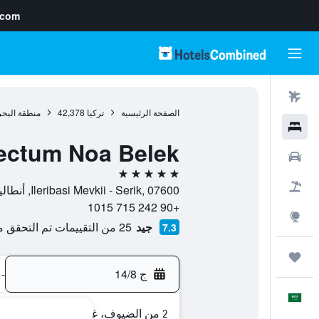
.com
رحلات طيران
الصفحة الرئيسية
تركيا
42,378
منطقة البحر
فنادق
ectum Noa Belek
سيارات
5 نجوم
حزم العروض
Ileribasi Mevkii - Serik, 07600, أنطاليا, محافظة أنطاليا, تركيا
+90 242 715 1015
استكشاف
جيد
25 من التقييمات تم التحقق منها
7.3
رحلات
ج 14/8
-
العَرَبِيَّة
2 من الضيوف، غرفة واحدة