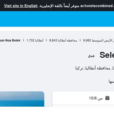
ar.hotelscombined
متوفر أيضاً باللغة الإنجليزية.
Visit site in English
 الأبيض المتوسط
9,982
محافظة أنطاليا
8,843
أنطاليا
1,702
tum Noa Belek
Sel
فندق
س 15/8