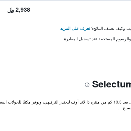
2,938 ﷼
تيب وكيف نصنف النتائج؟
تعرف على المزيد
والرسوم المستحقة عند تسجيل المغادرة.
يقع سيزارز تيمبل دي لوكس في بيليك، على بعد 10.3 كم من منتزه ذا لاند أوف ليجندز الترفيهي، ويو
بح ...