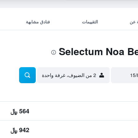
 عن
التقييمات
فنادق مشابهة
2 من الضيوف، غرفة واحدة
564 ﷼
942 ﷼