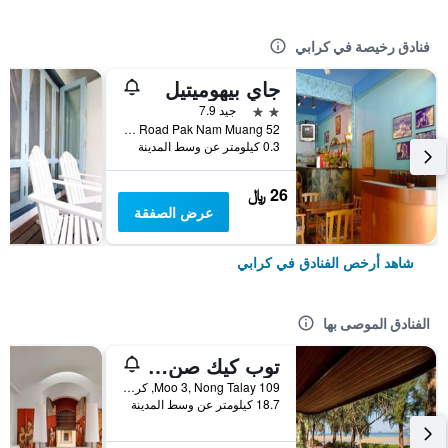
فنادق رخيصة في كرابي
جاي بيهوميتيل
2 نجمتين
جيد 7.9
52 Soi 5 Maharat Road Pak Nam Muang, كرابي, تايلاند
0.3 كيلومتر عن وسط المدينة
26 ﷼
عرض الصفقة
شاهد أرخص الفنادق في كرابي
الفنادق الموصى بها
توب كيك صن سيت بيتش ريزورت
109 Moo 3, Nong Talay, كرابي, تايلاند
18.7 كيلومتر عن وسط المدينة