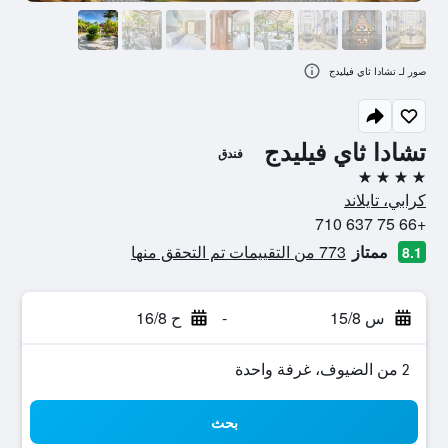
صور لـ تشادا ثاي فيليدج
تشادا ثاي فيليدج
فندق
4 نجوم
كرابي، تايلاند
+66 75 637 710
ممتاز
773 من التقييمات تم التحقق منها
8.1
س 15/8
-
ح 16/8
2 من الضيوف، غرفة واحدة
بحث