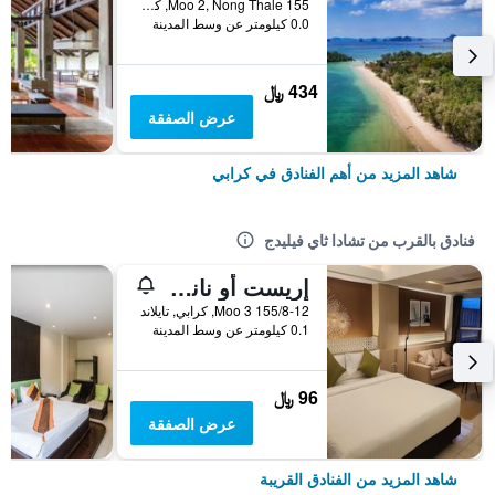
155 Moo 2, Nong Thale, كرابي, تايلاند
0.0 كيلومتر عن وسط المدينة
434 ﷼
عرض الصفقة
شاهد المزيد من أهم الفنادق في كرابي
فنادق بالقرب من تشادا ثاي فيليدج
إريست أو نانج كرابي - هوستل
155/8-12 Moo 3, كرابي, تايلاند
0.1 كيلومتر عن وسط المدينة
96 ﷼
عرض الصفقة
شاهد المزيد من الفنادق القريبة