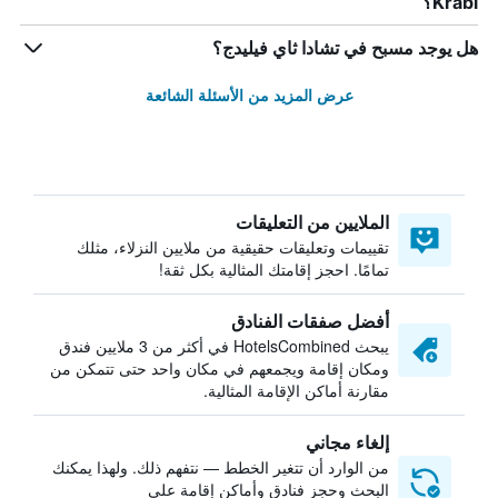
Krabi؟
هل يوجد مسبح في تشادا ثاي فيليدج؟
عرض المزيد من الأسئلة الشائعة
الملايين من التعليقات
تقييمات وتعليقات حقيقية من ملايين النزلاء، مثلك
تمامًا. احجز إقامتك المثالية بكل ثقة!
أفضل صفقات الفنادق
يبحث HotelsCombined في أكثر من 3 ملايين فندق
ومكان إقامة ويجمعهم في مكان واحد حتى تتمكن من
مقارنة أماكن الإقامة المثالية.
إلغاء مجاني
من الوارد أن تتغير الخطط — نتفهم ذلك. ولهذا يمكنك
البحث وحجز فنادق وأماكن إقامة على