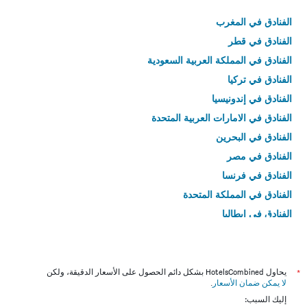
الفنادق في المغرب
الفنادق في قطر
الفنادق في المملكة العربية السعودية
الفنادق في تركيا
الفنادق في إندونيسيا
الفنادق في الامارات العربية المتحدة
الفنادق في البحرين
الفنادق في مصر
الفنادق في فرنسا
الفنادق في المملكة المتحدة
الفنادق في إيطاليا
الفنادق في تايلاند
*
يحاول HotelsCombined بشكل دائم الحصول على الأسعار الدقيقة، ولكن
لا يمكن ضمان الأسعار
.
إليك السبب: