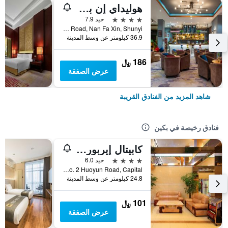
هوليداي إن بكين أيربورت زون باي آيتش جي
4 نجوم
جيد 7.9
No. 35 Nanchen Road, Nan Fa Xin, Shunyi, بكين, الصين
36.9 كيلومتر عن وسط المدينة
186 ﷼
عرض الصفقة
شاهد المزيد من الفنادق القريبة
فنادق رخيصة في بكين
كابيتال إيربورت إنترناشونال هوتل
4 نجوم
جيد 6.0
No. 2 Huoyun Road, Capital, بكين, الصين
24.8 كيلومتر عن وسط المدينة
101 ﷼
عرض الصفقة