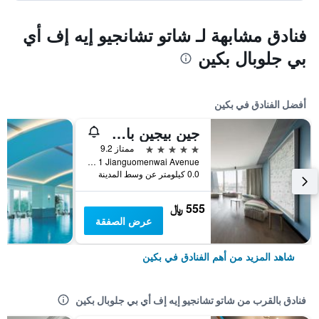
فنادق مشابهة لـ شاتو تشانجيو إيه إف أي
بي جلوبال بكين
أفضل الفنادق في بكين
جين بيجين باي شانغريلا
5 نجوم
ممتاز 9.2
No 1 Jianguomenwai Avenue, بكين, الصين
0.0 كيلومتر عن وسط المدينة
555 ﷼
عرض الصفقة
شاهد المزيد من أهم الفنادق في بكين
فنادق بالقرب من شاتو تشانجيو إيه إف أي بي جلوبال بكين