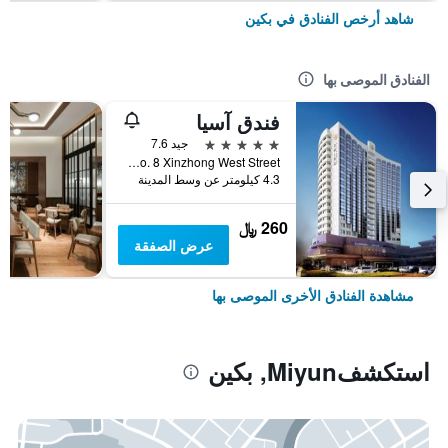
شاهد أرخص الفنادق في بكين
الفنادق الموصى بها
فندق آسيا
5 نجوم
جيد 7.6
No. 8 Xinzhong West Street, بكين, الصين
4.3 كيلومتر عن وسط المدينة
260 ﷼
عرض الصفقة
مشاهدة الفنادق الأخرى الموصى بها
استكشفMiyun, بكين