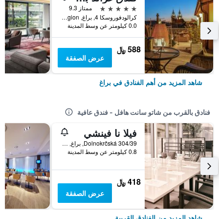
5 نجوم
ممتاز 9.3
كرالودفوروسكا 4, براغ, Prague Region, جمهورية التشيك
0.0 كيلومتر عن وسط المدينة
588 ﷼
عرض الصفقة
شاهد المزيد من أهم الفنادق في براغ
فنادق بالقرب من شاتو سانت هافل - فندق عافية
فيلا نا فينشي
Dolnokrčská 304/39, براغ, Prague Region, جمهورية التشيك
0.8 كيلومتر عن وسط المدينة
418 ﷼
عرض الصفقة
شاهد المزيد من الفنادق القريبة