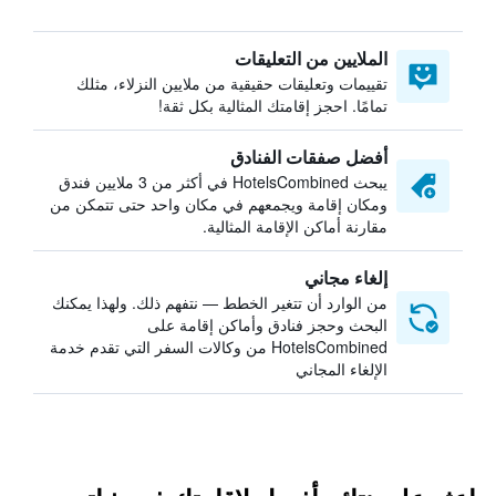
الملايين من التعليقات
تقييمات وتعليقات حقيقية من ملايين النزلاء، مثلك
تمامًا. احجز إقامتك المثالية بكل ثقة!
أفضل صفقات الفنادق
يبحث HotelsCombined في أكثر من 3 ملايين فندق
ومكان إقامة ويجمعهم في مكان واحد حتى تتمكن من
مقارنة أماكن الإقامة المثالية.
إلغاء مجاني
من الوارد أن تتغير الخطط — نتفهم ذلك. ولهذا يمكنك
البحث وحجز فنادق وأماكن إقامة على
HotelsCombined من وكالات السفر التي تقدم خدمة
الإلغاء المجاني