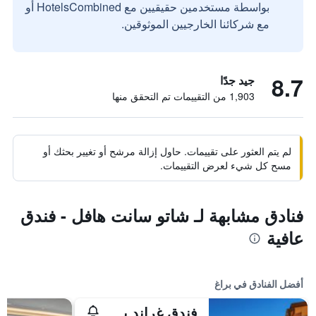
بواسطة مستخدمين حقيقيين مع HotelsCombined أو
مع شركائنا الخارجيين الموثوقين.
8.7
جيد جدًا
1,903 من التقييمات تم التحقق منها
لم يتم العثور على تقييمات. حاول إزالة مرشح أو تغيير بحثك أو
مسح كل شيء لعرض التقييمات.
فنادق مشابهة لـ شاتو سانت هافل - فندق
عافية
أفضل الفنادق في براغ
فندق غراند بوهيميا