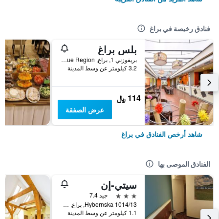
فنادق رخيصة في براغ
بلس براغ
بريفوزني 1, براغ, Prague Region, جمهورية التشيك
3.2 كيلومتر عن وسط المدينة
114 ﷼
عرض الصفقة
شاهد أرخص الفنادق في براغ
الفنادق الموصى بها
سيتي-إن
3 نجوم
جيد 7.4
Hybernska 1014/13, براغ, Prague Region, جمهورية التشيك
1.1 كيلومتر عن وسط المدينة