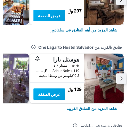
297 ﷼
عرض الصفقة
شاهد المزيد من أهم الفنادق في سلفادور
فنادق بالقرب من Che Lagarto Hostel Salvador
هوستل بارا
2 نجمتين
ممتاز 8.7
Rua Arthur Neiva, 110, سلفادور, البرازيل
0.2 كيلومتر عن وسط المدينة
129 ﷼
عرض الصفقة
شاهد المزيد من الفنادق القريبة
فنادق رخيصة في سلفادور