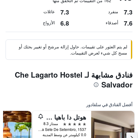
162 من التقييمات تم التحقق منها
7.3
7.3
منفرد
عائلات
6.8
7.6
أصدقاء
الأزواج
لم يتم العثور على تقييمات. حاول إزالة مرشح أو تغيير بحثك أو
مسح كل شيء لعرض التقييمات.
فنادق مشابهة لـ Che Lagarto Hostel
Salvador
أفضل الفنادق في سلفادور
هوتل دا باهيا باي ويش
5 نجوم
ممتاز 8.3
Avenida Sete De Setembro, 1537, سلفادور, البرازيل
0.0 كيلومتر عن وسط المدينة