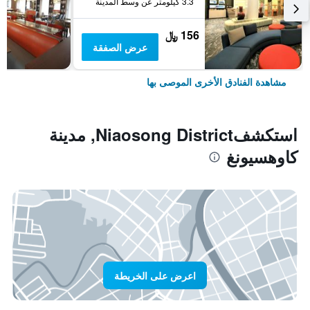
3.3 كيلومتر عن وسط المدينة
156 ﷼
عرض الصفقة
مشاهدة الفنادق الأخرى الموصى بها
استكشفNiaosong District, مدينة
كاوهسيونغ
اعرض على الخريطة