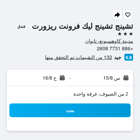
تشينج تشينج ليك فرونت ريزورت
فندق
3 نجوم
مدينة كاوهسيونغ، تايوان
+886 7731 2608
جيد
132 من التقييمات تم التحقق منها
6.8
س 15/8
-
ح 16/8
2 من الضيوف، غرفة واحدة
بحث