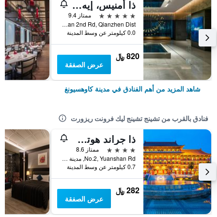
ذا أمنيس، إيه لاكشري كوليكشن هوتل، كاوهسيونج
5 نجوم
ممتاز 9.4
No.199, Zhongshan 2nd Rd, Qianzhen Dist., مدينة كاوهسيونغ, تايوان
0.0 كيلومتر عن وسط المدينة
820 ﷼
عرض الصفقة
شاهد المزيد من أهم الفنادق في مدينة كاوهسيونغ
فنادق بالقرب من تشينج تشينج ليك فرونت ريزورت
ذا جراند هوتل كاوسيونج
4 نجوم
ممتاز 8.6
No.2, Yuanshan Rd, مدينة كاوهسيونغ, تايوان
0.7 كيلومتر عن وسط المدينة
282 ﷼
عرض الصفقة