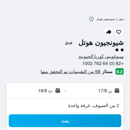
صور لـ شيونجيون هوتل
شيونجيون هوتل
فندق
تقييم فئة 2
سيوغويبو، كوريا الجنوبية
+82 (0) 64 762 1002
ممتاز
68 من التقييمات تم التحقق منها
8.2
ن 17/8
-
ث 18/8
2 من الضيوف، غرفة واحدة
بحث