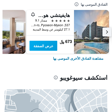
الفنادق الموصى بها
هايفيتشي هوتل آند ريزورت جيجو
5 نجوم
ممتاز 9.1
537, Minsokhaean-ro, Pyoseon-Myeon, سيوغويبو, كوريا الجنوبية
27.1 كيلومتر عن وسط المدينة
673 ﷼
عرض الصفقة
مشاهدة الفنادق الأخرى الموصى بها
استكشف سيوغويبو