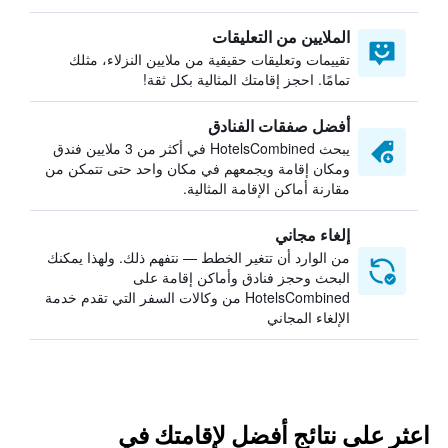
الملايين من التعليقات
تقييمات وتعليقات حقيقية من ملايين النزلاء، مثلك
تمامًا. احجز إقامتك المثالية بكل ثقة!
أفضل صفقات الفنادق
يبحث HotelsCombined في أكثر من 3 ملايين فندق
ومكان إقامة ويجمعهم في مكان واحد حتى تتمكن من
مقارنة أماكن الإقامة المثالية.
إلغاء مجاني
من الوارد أن تتغير الخطط — نتفهم ذلك. ولهذا يمكنك
البحث وحجز فنادق وأماكن إقامة على
HotelsCombined من وكالات السفر التي تقدم خدمة
الإلغاء المجاني
اعثر على نتائج أفضل لإقامتك في