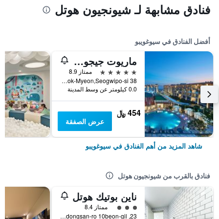
فنادق مشابهة لـ شيونجيون هوتل
أفضل الفنادق في سيوغويبو
ماريوت جيجو شنوا وورلد هوتلز آند ريزورتس
5 نجوم
ممتاز 8.9
38 Sinhwayeoksa-ro 304Beon-Gil, Andeok-Myeon,Seogwipo-si, سيوغويبو, كوريا الجنوبية
0.0 كيلومتر عن وسط المدينة
454 ﷼
عرض الصفقة
شاهد المزيد من أهم الفنادق في سيوغويبو
فنادق بالقرب من شيونجيون هوتل
ناين بوتيك هوتل
تقييم فئة 3
ممتاز 8.4
23, Soldongsan-ro 10beon-gil, سيوغويبو, كوريا الجنوبية