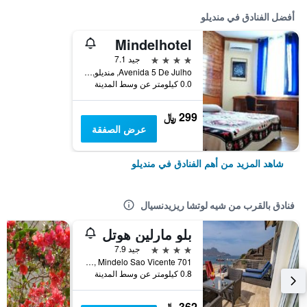
أفضل الفنادق في منديلو
Mindelhotel
4 نجوم
جيد 7.1
Avenida 5 De Julho, منديلو, الرأس الأخضر
0.0 كيلومتر عن وسط المدينة
299 ﷼
عرض الصفقة
شاهد المزيد من أهم الفنادق في منديلو
فنادق بالقرب من شيه لوتشا ريزيدنسيال
بلو مارلين هوتل
4 نجوم
جيد 7.9
701 Alto Sao Nicolau, Mindelo Sao Vicente, منديلو, الرأس الأخضر
0.8 كيلومتر عن وسط المدينة
362 ﷼