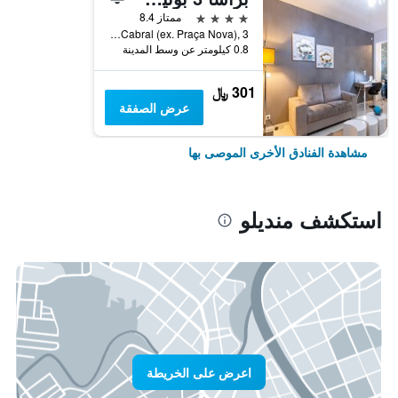
4 نجوم
ممتاز 8.4
Praça Amilcar Cabral (ex. Praça Nova), 3, منديلو, الرأس الأخضر
0.8 كيلومتر عن وسط المدينة
301 ﷼
عرض الصفقة
مشاهدة الفنادق الأخرى الموصى بها
استكشف منديلو
اعرض على الخريطة