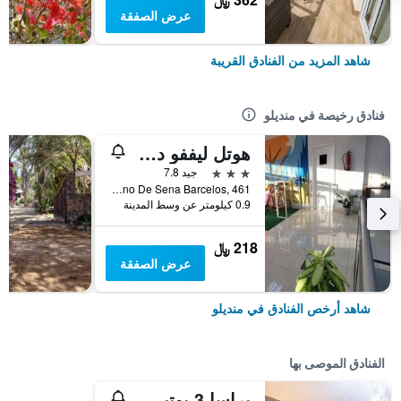
عرض الصفقة
شاهد المزيد من الفنادق القريبة
فنادق رخيصة في منديلو
هوتل ليففو دون باكو
3 نجوم
جيد 7.8
Rua Cristiano De Sena Barcelos, 461, منديلو, الرأس الأخضر
0.9 كيلومتر عن وسط المدينة
218 ﷼
عرض الصفقة
شاهد أرخص الفنادق في منديلو
الفنادق الموصى بها
براسا 3 بوتيك هوتل