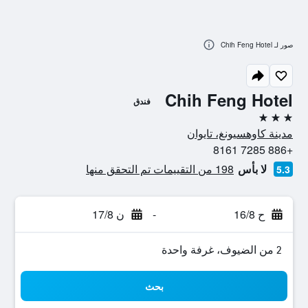
صور لـ Chih Feng Hotel
Chih Feng Hotel
فندق
3 نجوم
مدينة كاوهسيونغ، تايوان
+886 7285 8161
لا بأس
198 من التقييمات تم التحقق منها
5.3
ح 16/8
-
ن 17/8
2 من الضيوف، غرفة واحدة
بحث