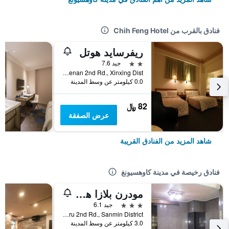
فنادق بالقرب من Chih Feng Hotel
ريفرسايد هوتل
2 نجمتين
جيد 7.6
No.12, Henan 2nd Rd., Xinxing Dist., مدينة كاوهسيونغ, تايوان
0.0 كيلومتر عن وسط المدينة
82 ﷼
عرض الصفقة
شاهد المزيد من الفنادق القريبة
فنادق رخيصة في مدينة كاوهسيونغ
مودرن بلازا هوتل
3 نجوم
جيد 6.1
No.332, Jiuru 2nd Rd., Sanmin District, مدينة كاوهسيونغ, تايوان
3.0 كيلومتر عن وسط المدينة