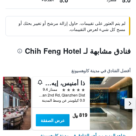
لم يتم العثور على تقييمات. حاول إزالة مرشح أو تغيير بحثك أو
مسح كل شيء لعرض التقييمات.
فنادق مشابهة لـ Chih Feng Hotel
أفضل الفنادق في مدينة كاوهسيونغ
ذا أمنيس، إيه لاكشري كوليكشن هوتل، كاوهسيونج
5 نجوم
ممتاز 9.4
No.199, Zhongshan 2nd Rd, Qianzhen Dist., مدينة كاوهسيونغ, تايوان
0.0 كيلومتر عن وسط المدينة
819 ﷼
عرض الصفقة
شاهد المزيد من أهم الفنادق في مدينة كاوهسيونغ