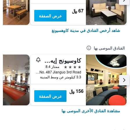
67 ﷼
عرض الصفقة
شاهد أرخص الفنادق في مدينة كاوهسيونغ
الفنادق الموصى بها
كاوسيونج إيه هوتل
4 نجوم
ممتاز 8.4
No. 487 Jianguo 3rd Road, مدينة كاوهسيونغ, تايوان
3.3 كيلومتر عن وسط المدينة
156 ﷼
عرض الصفقة
مشاهدة الفنادق الأخرى الموصى بها