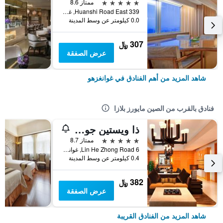
5 نجوم
ممتاز 8.6
339 Huanshi Road East, غوانغزهو, الصين
0.0 كيلومتر عن وسط المدينة
307 ﷼
عرض الصفقة
شاهد المزيد من أهم الفنادق في غوانغزهو
فنادق بالقرب من الصين مايورز بلازا
ذا ويستين جوانجزو
5 نجوم
ممتاز 8.7
6 Lin He Zhong Road, غوانغزهو, الصين
0.4 كيلومتر عن وسط المدينة
382 ﷼
عرض الصفقة
شاهد المزيد من الفنادق القريبة