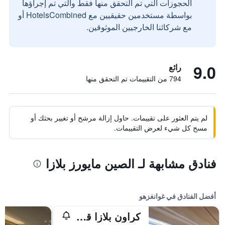
الحجوزات التي تم التحقق منها فقط والتي تم إجراؤها
بواسطة مستخدمين حقيقيين مع HotelsCombined أو
مع شركائنا الخارجيين الموثوقين.
9.0
رائع
794 من التقييمات تم التحقق منها
لم يتم العثور على تقييمات. حاول إزالة مرشح أو تغيير بحثك أو
مسح كل شيء لعرض التقييمات.
فنادق مشابهة لـ الصين مايورز بلازا
أفضل الفنادق في غوانغزهو
كراون بلازا قوانغتشو سيتي سنتر، أحد الفنادق من مجموعة فنادق إنتركونتيننتال - سكاي لاين 63 بار للاستمتاع بإطلالة على مدينة قوانغتشو