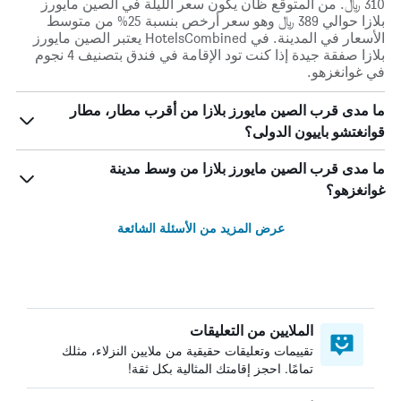
310 ﷼. من المتوقع ظان يكون سعر الليلة في الصين مايورز
بلازا حوالي 389 ﷼ وهو سعر أرخص بنسبة 25% من متوسط
الأسعار في المدينة. في HotelsCombined يعتبر الصين مايورز
بلازا صفقة جيدة إذا كنت تود الإقامة في فندق بتصنيف 4 نجوم
في غوانغزهو.
ما مدى قرب الصين مايورز بلازا من أقرب مطار، مطار
قوانغتشو باييون الدولى؟
ما مدى قرب الصين مايورز بلازا من وسط مدينة
غوانغزهو؟
عرض المزيد من الأسئلة الشائعة
الملايين من التعليقات
تقييمات وتعليقات حقيقية من ملايين النزلاء، مثلك
تمامًا. احجز إقامتك المثالية بكل ثقة!