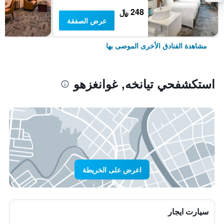
248 ﷼
عرض الصفقة
مشاهدة الفنادق الأخرى الموصى بها
استكشفحي تيانخه, غوانغزهو
اعرض على الخريطة
سيارت ايجار