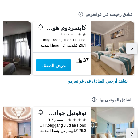
فنادق رخيصة في غوانغزهو
كايسردوم هوتل أيربورت برانش
2 نجمتين
جيد 6.5
No. 2 Shunxiang Road, Huadu District, غوانغزهو, الصين
29.1 كيلومتر عن وسط المدينة
37 ﷼
عرض الصفقة
شاهد أرخص الفنادق في غوانغزهو
الفنادق الموصى بها
نوفوتيل جوانجشو بايون أيربورت
4 نجوم
ممتاز 8.7
No 1 Konggang Jiudian Road, غوانغزهو, الصين
29.3 كيلومتر عن وسط المدينة