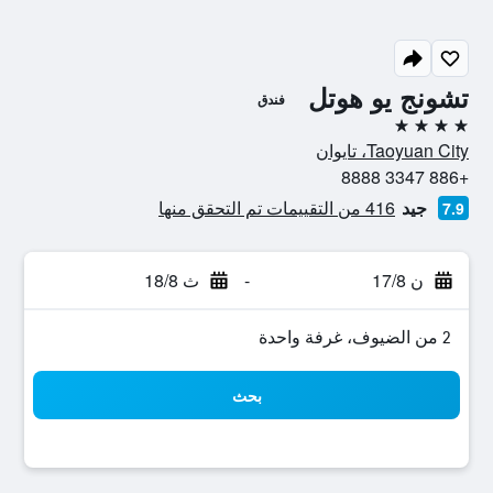
تشونج يو هوتل
فندق
4 نجوم
Taoyuan City، تايوان
+886 3347 8888
جيد
416 من التقييمات تم التحقق منها
7.9
ن 17/8
-
ث 18/8
2 من الضيوف، غرفة واحدة
بحث