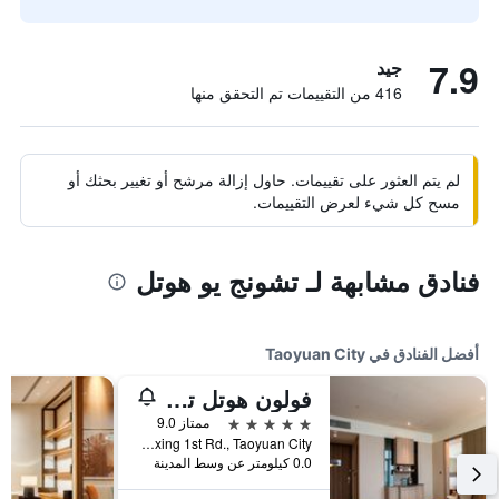
7.9
جيد
416 من التقييمات تم التحقق منها
لم يتم العثور على تقييمات. حاول إزالة مرشح أو تغيير بحثك أو
مسح كل شيء لعرض التقييمات.
فنادق مشابهة لـ تشونج يو هوتل
أفضل الفنادق في Taoyuan City
فولون هوتل تاويوان أيربورت أكسيس إم آر تي إيه8
5 نجوم
ممتاز 9.0
No.2, Fuxing 1st Rd., Taoyuan City, تايوان
0.0 كيلومتر عن وسط المدينة