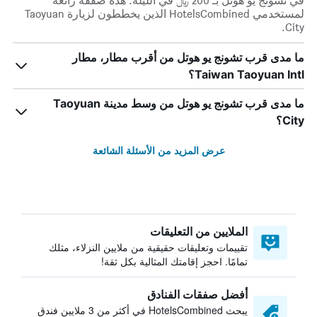
في تشونج يو هوتل بـ 200 ﷼ في الليلة. هذه صفقة رائعة
لمستخدمي HotelsCombined الذين يخططون لزيارة Taoyuan
City.
ما مدى قرب تشونج يو هوتل من أقرب مطار، مطار
Taiwan Taoyuan Intl؟
ما مدى قرب تشونج يو هوتل من وسط مدينة Taoyuan
City؟
عرض المزيد من الأسئلة الشائعة
الملايين من التعليقات
تقييمات وتعليقات حقيقية من ملايين النزلاء، مثلك
تمامًا. احجز إقامتك المثالية بكل ثقة!
أفضل صفقات الفنادق
يبحث HotelsCombined في أكثر من 3 ملايين فندق