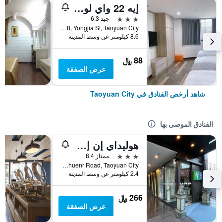
إيه 22 واي لو هوتل
3 نجوم
جيد 6.3
No.98, Yongjia St, Taoyuan City, تايوان
8.6 كيلومتر عن وسط المدينة
88 ﷼
عرض الصفقة
شاهد أرخص الفنادق في Taoyuan City
الفنادق الموصى بها
هوليداي إن إكسبرس تاويوا بآباي آيتش جي
3 نجوم
ممتاز 8.4
No. 1039 Chuenr Road, Taoyuan City, تايوان
2.4 كيلومتر عن وسط المدينة
266 ﷼
عرض الصفقة