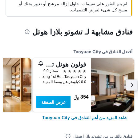
لم يتم العثور على تقييمات. حاول إزالة مرشح أو تغيير بحثك أو
مسح كل شيء لعرض التقييمات.
فنادق مشابهة لـ تشوتو بلازا هوتل
أفضل الفنادق في Taoyuan City
فولون هوتل تاويوان أيربورت أكسيس إم آر تي إيه8
5 نجوم
ممتاز 9.0
No.2, Fuxing 1st Rd., Taoyuan City, تايوان
0.0 كيلومتر عن وسط المدينة
354 ﷼
عرض الصفقة
شاهد المزيد من أهم الفنادق في Taoyuan City
فنادق بالقرب من تشوتو بلازا هوتل