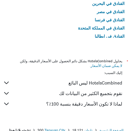
الفنادق في البحرين
الفنادق في مصر
الفنادق في فرنسا
الفنادق في المملكة المتحدة
الفنادق في إيطاليا
الفنادق في تايلاند
*
يحاول HotelsCombined بشكل دائم الحصول على الأسعار الدقيقة، ولكن
لا يمكن ضمان الأسعار
.
إليك السبب:
HotelsCombined ليس البائع
نقوم بتجميع الكثير من البيانات لك
لماذا لا تكون الأسعار دقيقة بنسبة 100٪؟
الصفحة الرئيسية
تايوان
18,121
Taoyuan City
300
تشوتو بلازا هوتل