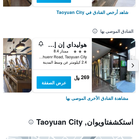
شاهد أرخص الفنادق في Taoyuan City
الفنادق الموصى بها
هوليداي إن إكسبرس تاويوا بآباي آيتش جي
3 نجوم
ممتاز 8.4
No. 1039 Chuenr Road, Taoyuan City, تايوان
2.4 كيلومتر عن وسط المدينة
269 ﷼
عرض الصفقة
مشاهدة الفنادق الأخرى الموصى بها
استكشفتاويوان, Taoyuan City