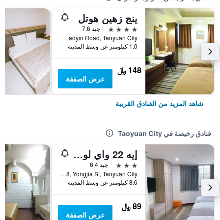
ينج زهين هوتل
4 نجوم
جيد 7.6
No. 154, Taoyin Road, Taoyuan City, تايوان
1.0 كيلومتر عن وسط المدينة
148 ﷼
عرض الصفقة
شاهد المزيد من الفنادق القريبة
فنادق رخيصة في Taoyuan City
إيه 22 واي لو هوتل
3 نجوم
جيد 6.4
No.98, Yongjia St, Taoyuan City, تايوان
8.6 كيلومتر عن وسط المدينة
89 ﷼
عرض الصفقة