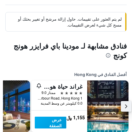
لم يتم العثور على تقييمات. حاول إزالة مرشح أو تغيير بحثك أو
مسح كل شيء لعرض التقييمات.
فنادق مشابهة لـ مودينا باي فرايزر هونج
كونج
أفضل الفنادق في Hong Kong
غراند حياة هونغ كونغ
5 نجوم
ممتاز 9.0
1 Harbour Road, Hong Kong, هونغ كونغ
0.0 كيلومتر عن وسط المدينة
1,155 ﷼
عرض
الصفقة