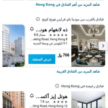
شاهد المزيد من أهم الفنادق في Hong Kong
فنادق بالقرب من مودينا باي فرايزر هونج كونج
ذه لانغهام هونغ كونغ
5 نجوم
ممتاز 8.8
8 Peking Road, Hong Kong, هونغ كونغ
0.1 كيلومتر عن وسط المدينة
706 ﷼
عرض الصفقة
شاهد المزيد من الفنادق القريبة
فنادق رخيصة في Hong Kong
هوتل إيز أكسيس تسين وان
4 نجوم
جيد 7.8
12 Ka Hing Road, Hong Kong, هونغ كونغ