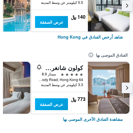
5.5 كيلومتر عن وسط المدينة
140 ﷼
عرض الصفقة
شاهد أرخص الفنادق في Hong Kong
الفنادق الموصى بها
كولون شانغري- لا
5 نجوم
ممتاز 8.9
64 Mody Road, Hong Kong, هونغ كونغ
3.3 كيلومتر عن وسط المدينة
773 ﷼
عرض الصفقة
مشاهدة الفنادق الأخرى الموصى بها