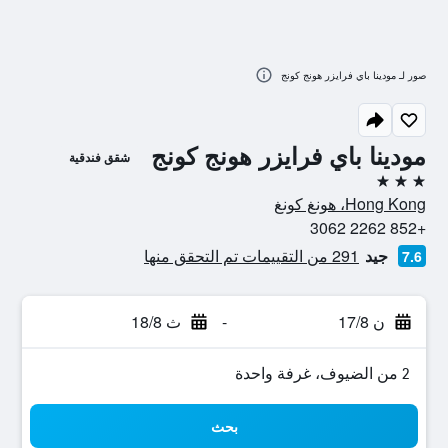
صور لـ مودينا باي فرايزر هونج كونج
مودينا باي فرايزر هونج كونج
شقق فندقية
3 نجوم
Hong Kong، هونغ كونغ
+852 2262 3062
جيد
291 من التقييمات تم التحقق منها
7.6
ن 17/8
-
ث 18/8
2 من الضيوف، غرفة واحدة
بحث