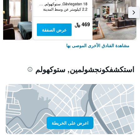
Gävlegatan 18, ستوكهولم, مقاطعة ستوكهولم, السويد
2.2 كيلومتر عن وسط المدينة
469 ﷼
عرض الصفقة
مشاهدة الفنادق الأخرى الموصى بها
استكشفكونجشولمين, ستوكهولم
اعرض على الخريطة