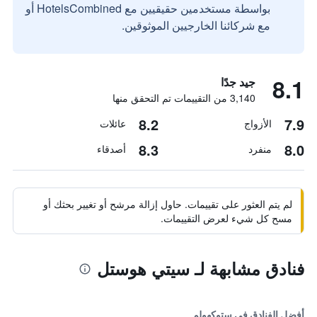
بواسطة مستخدمين حقيقيين مع HotelsCombined أو
مع شركائنا الخارجيين الموثوقين.
8.1
جيد جدًا
3,140 من التقييمات تم التحقق منها
8.2
7.9
الأزواج
عائلات
8.3
8.0
منفرد
أصدقاء
لم يتم العثور على تقييمات. حاول إزالة مرشح أو تغيير بحثك أو
مسح كل شيء لعرض التقييمات.
فنادق مشابهة لـ سيتي هوستل
أفضل الفنادق في ستوكهولم