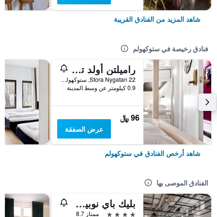
شاهد المزيد من الفنادق القريبة
فنادق رخيصة في ستوكهولم
راميلتن أولد تاون هوستل
22 Stora Nygatan, ستوكهولم, مقاطعة ستوكهولم, السويد
0.9 كيلومتر عن وسط المدينة
96 ﷼
عرض الصفقة
شاهد أرخص الفنادق في ستوكهولم
الفنادق الموصى بها
بليك باي نوبيس، ستوكهولم، إيه ميمبر أوف ديزاين هوتل
4 نجوم
ممتاز 8.7