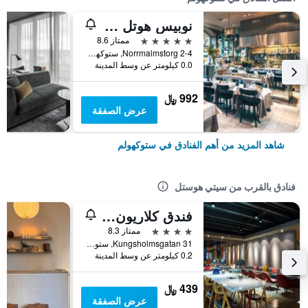
نوبيس هوتل ستوكهولم، أميمبر أوف ديزاين هوتلز
5 نجوم
ممتاز 8.6
Norrmalmstorg 2-4, ستوكهولم, مقاطعة ستوكهولم, السويد
0.0 كيلومتر عن وسط المدينة
992 ﷼
عرض الصفقة
شاهد المزيد من أهم الفنادق في ستوكهولم
فنادق بالقرب من سيتي هوستل
فندق كلاريون أمارانتن
4 نجوم
ممتاز 8.3
Kungsholmsgatan 31, ستوكهولم, مقاطعة ستوكهولم, السويد
0.2 كيلومتر عن وسط المدينة
439 ﷼
عرض الصفقة