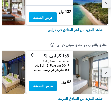
432 ﷼
عرض الصفقة
شاهد المزيد من أهم الفنادق في كرابي
فنادق بالقرب من فندق سيتي كرابي
لادا كرابي إكسبريس
3 نجوم
ممتاز 8.3
90/17 Maharach Road, Soi 12, Paknam, كرابي, تايلاند
0.1 كيلومتر عن وسط المدينة
63 ﷼
عرض الصفقة
شاهد المزيد من الفنادق القريبة