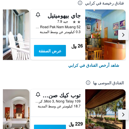
فنادق رخيصة في كرابي
جاي بيهوميتيل
2 نجمتين
جيد 7.9
52 Soi 5 Maharat Road Pak Nam Muang, كرابي, تايلاند
0.3 كيلومتر عن وسط المدينة
26 ﷼
عرض الصفقة
شاهد أرخص الفنادق في كرابي
الفنادق الموصى بها
توب كيك صن سيت بيتش ريزورت
109 Moo 3, Nong Talay, كرابي, تايلاند
18.7 كيلومتر عن وسط المدينة
229 ﷼