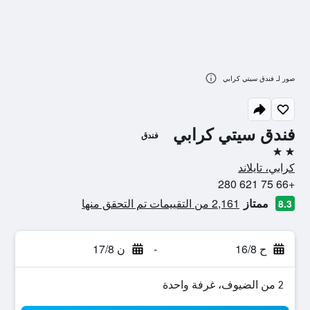
صور لـ فندق سيتي كرابي
فندق سيتي كرابي
فندق
2 نجمتين
كرابي، تايلاند
+66 75 621 280
ممتاز
2,161 من التقييمات تم التحقق منها
8.3
ح 16/8
-
ن 17/8
2 من الضيوف، غرفة واحدة