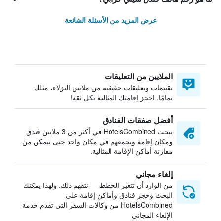
عرض المزيد من الأسئلة الشائعة
الملايين من التعليقات
تقييمات وتعليقات حقيقية من ملايين النزلاء، مثلك
تمامًا. احجز إقامتك المثالية بكل ثقة!
أفضل صفقات الفنادق
يبحث HotelsCombined في أكثر من 3 ملايين فندق
ومكان إقامة ويجمعهم في مكان واحد حتى تتمكن من
مقارنة أماكن الإقامة المثالية.
إلغاء مجاني
من الوارد أن تتغير الخطط — نتفهم ذلك. ولهذا يمكنك
البحث وحجز فنادق وأماكن إقامة على
HotelsCombined من وكالات السفر التي تقدم خدمة
الإلغاء المجاني