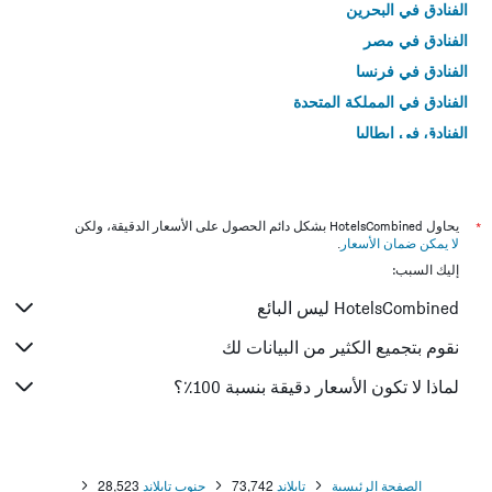
الفنادق في البحرين
الفنادق في مصر
الفنادق في فرنسا
الفنادق في المملكة المتحدة
الفنادق في إيطاليا
الفنادق في تايلاند
*
يحاول HotelsCombined بشكل دائم الحصول على الأسعار الدقيقة، ولكن
لا يمكن ضمان الأسعار
.
إليك السبب:
HotelsCombined ليس البائع
نقوم بتجميع الكثير من البيانات لك
لماذا لا تكون الأسعار دقيقة بنسبة 100٪؟
الصفحة الرئيسية
تايلاند
73,742
جنوب تايلاند
28,523