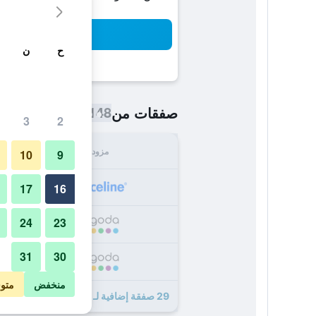
بح
ح
ن
148 ﷼
صفقات من
/
أرخص سعر اللي
3
2
مزود
الإجما
10
9
148
17
16
24
23
154
31
30
160
منخفض
متو
29 صفقة إضافية لـ سيتي هوتل يونيو سوبيريور