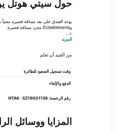
حول سيتي هوتل يون
وErzsebetvaros مجرد مسافة قصيرة.
<...
المزيد
من الجيد أن تعلم
وقت تسجيل الصعود للطائرة
الدفع والإلغاء
رقم الرخصة: NTAK : SZ19001136
المزايا ووسائل الر