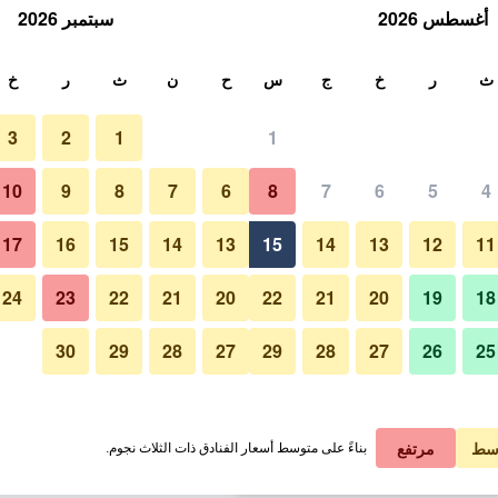
أغسطس 2026
سبتمبر 2026
ث
ث
ر
خ
ج
س
ح
ن
ث
ر
خ
3
2
1
1
لة الواحدة
10
9
8
7
6
8
7
6
5
4
مطعم
لي في الليلة
17
16
15
14
13
15
14
13
12
11
 ﷼
عرض الصفقة
24
23
22
21
20
22
21
20
19
18
30
29
28
27
29
28
27
26
25
 ﷼
عرض الصفقة
صور لـ سيتي هوتل يونيو سوبيريور
 ﷼
عرض الصفقة
سط
مرتفع
بناءً على متوسط أسعار الفنادق ذات الثلاث نجوم.