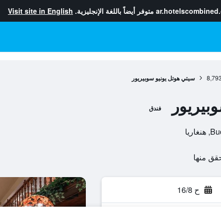
ar.hotelscombined
متوفر أيضاً باللغة الإنجليزية.
Visit site in English
8,79
سيتي هوتل يونيو سوبيريور
بيريور
فندق
ح 16/8