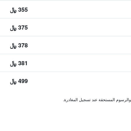
355 ﷼
375 ﷼
378 ﷼
381 ﷼
499 ﷼
والرسوم المستحقة عند تسجيل المغادرة.