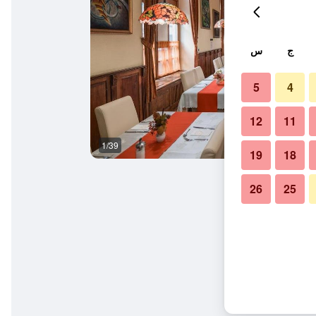
ج
س
5
4
12
11
1/39
مطعم
19
18
26
25