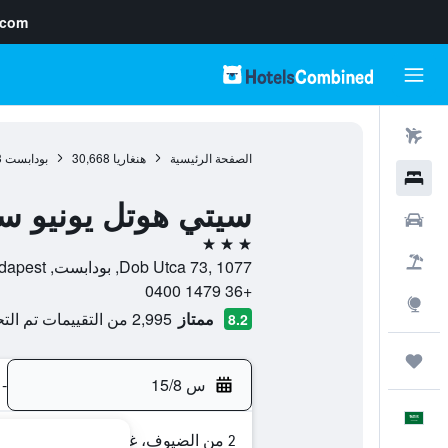
.com
رحلات طيران
الصفحة الرئيسية
هنغاريا
30,668
بودابست
3
فنادق
سيتي هوتل يونيو سو
سيارات
3 نجوم
حزم العروض
Dob Utca 73, 1077, بودابست, Budapest, هنغاريا
+36 1479 0400
استكشاف
ممتاز
2,995 من التقييمات تم التحقق منها
8.2
رحلات
س 15/8
-
العَرَبِيَّة
2 من الضيوف، غرفة واحدة