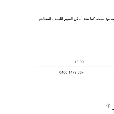
ة ممتازة عند زيارتهم في مدينة بودابست. كما تبعد أماكن السهر الليلية ، المطاعم
10:00
+36 1479 0400