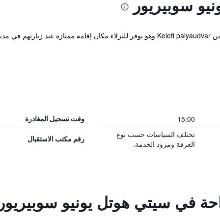
يو سوبيريور
يوجد الفندق على بعد مسافة قصيرة مشياً من Keleti palyaudvar وهو يوفر للنزلاء مكان إقام
15:00
وقت تسجيل المغادرة
تختلف السياسات حسب نوع
رقم مكتب الاستقبال
الغرفة ومزود الخدمة.
احة في سيتي هوتل يونيو سوبيريور