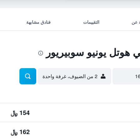
 عن
التقييمات
فنادق مشابهة
هوتل يونيو سوبيريور
2 من الضيوف، غرفة واحدة
154 ﷼
162 ﷼