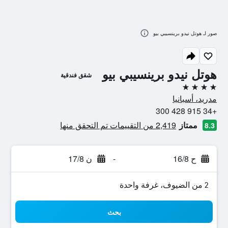
صور لـ هوتل نيدو برينسيبي بيو
هوتل نيدو برينسيبي بيو
شقق فندقية
4 نجوم
مدريد، أسبانيا
+34 915 428 300
ممتاز
2,419 من التقييمات تم التحقق منها
8.3
ح 16/8
-
ن 17/8
2 من الضيوف، غرفة واحدة
بحث