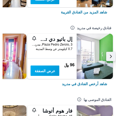
شاهد المزيد من الفنادق القريبة
فنادق رخيصة في مدريد
إل باتيو دي تشويكا - هوستل
Plaza Pedro Zerolo, 3, مدريد, أسبانيا
0.7 كيلومتر عن وسط المدينة
96 ﷼
عرض الصفقة
شاهد أرخص الفنادق في مدريد
الفنادق الموصى بها
فار هوم أتوشا
Calle Atocha, 45, مدريد, أسبانيا