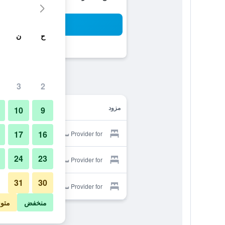
بح
ح
ن
3
2
مزود
10
9
17
16
Provider for سيتيتل إن
24
23
Provider for سيتيتل إن
31
30
Provider for سيتيتل إن
منخفض
متو