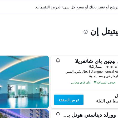
ة مرشح أو تغيير بحثك أو مسح كل شيء لعرض التقييمات.
تيتل إن
بيجين باي شانغريلا
ممتاز 9.2
No. 1 Jianguomenwa, بكين, الصين
حوض السباحة
واي فاي مجاني
عرض الصفقة
ط في الليلة
صن وورلد ديناستي هوتل بكين وانج فوجينج