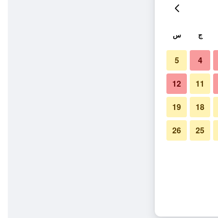
ج
س
5
4
12
11
19
18
26
25