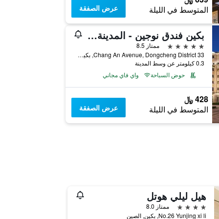
عرض الصفقة
المتوسط في الليلة
بكين فندق نوجين - المدينة المحرمةوانغ فو جينغ
5 نجوم
ممتاز 8.5
33 Chang An Avenue, Dongcheng District, بكين, الصين
0.3 كيلومتر عن وسط المدينة
حوض السباحة
واي فاي مجاني
428 ﷼
عرض الصفقة
المتوسط في الليلة
هيل ليلي هوتل
4 نجوم
ممتاز 8.0
No.26 Yunjing xi li, بكين, الصين