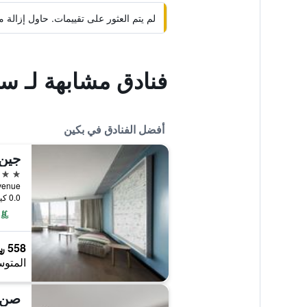
لم يتم العثور على تقييمات. حاول إزال
فنادق مشابهة لـ سي
أفضل الفنادق في بكين
جين 
5 نجوم
i Avenue
0.0 كيلومتر عن وسط المدينة
558 ﷼
المتوس