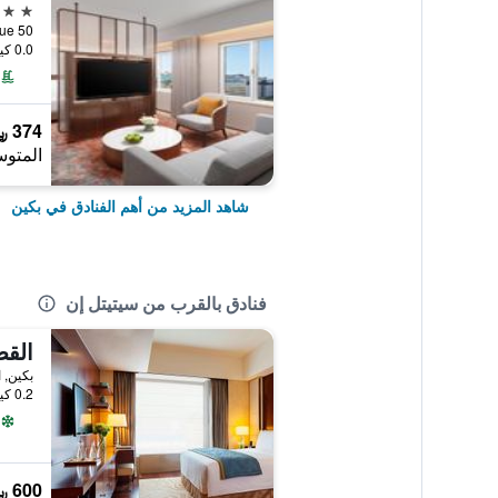
5 نجوم
50 Wangfujing Avenue, بكين, الصين
0.0 كيلومتر عن وسط المدينة
374 ﷼
المتوس
شاهد المزيد من أهم الفنادق في بكين
فنادق بالقرب من سيتيتل إن
بكين, 
0.2 كيلومتر عن وسط المدينة
600 ﷼