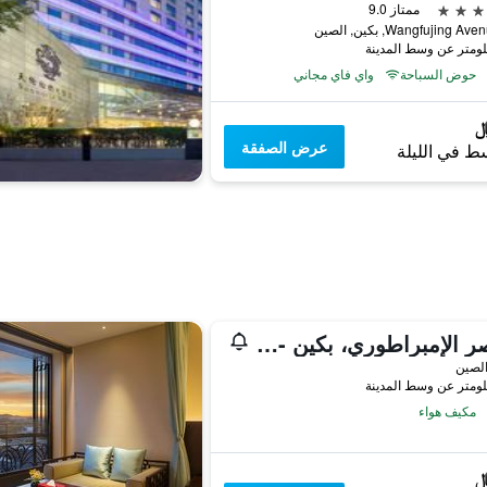
ممتاز 9.0
حوض السباحة
واي فاي مجاني
عرض الصفقة
ط في الليلة
القصر الإمبراطوري، بكين - شقق ماريوت التنفيذية
الصين
مكيف هواء