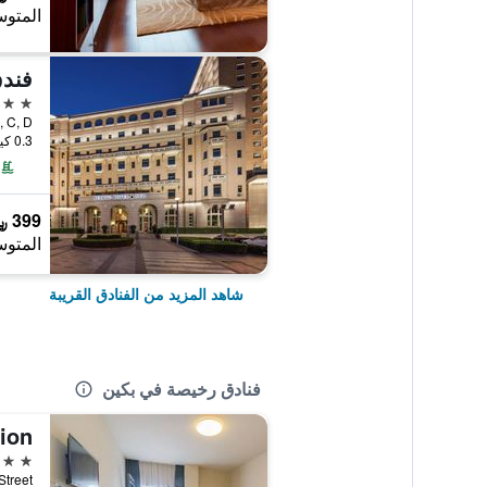
المتوس
فندق
5 نجوم
0.3 كيلومتر عن وسط المدينة
399 ﷼
المتوس
شاهد المزيد من الفنادق القريبة
فنادق رخيصة في بكين
2 نجمتين
t Street