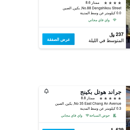
4 نجوم
ممتاز 8.6
No.88 Dengshikou Street, بكين, الصين
0.0 كيلومتر عن وسط المدينة
واي فاي مجاني
237 ﷼
عرض الصفقة
المتوسط في الليلة
جراند هوتل بكينج
5 نجوم
ممتاز 8.8
No 35 East Chang An Avenue, بكين, الصين
0.3 كيلومتر عن وسط المدينة
حوض السباحة
واي فاي مجاني
639 ﷼