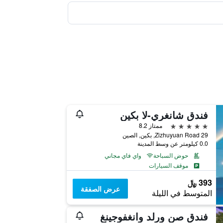
فندق شانغري-لا بكين
5 نجوم
ممتاز 8.2
29 Zizhuyuan Road, بكين, الصين
0.0 كيلومتر عن وسط المدينة
حوض السباحة
واي فاي مجاني
موقف السيارات
393 ﷼
عرض الصفقة
المتوسط في الليلة
فندق صن ورلد وانغفوجينغ