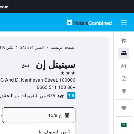
.com
رحلات طيران
الصفحة الرئيسية
الصين
242,991
بكين
816
فنادق
سيتيتل إن
سيارات
فندق
3 نجوم
حزم العروض
Block C And D, Nanheyan Street, 100006, بكين, مقاطعة بك
+86 108 511 6665
استكشاف
جيد
675 من التقييمات تم التحقق منها
7.9
رحلات
خ 13/8
-
العَرَبِيَّة
2 من الضيوف، غرفة واحدة