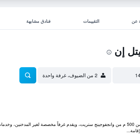
 عن
التقييمات
فنادق مشابهة
تل إن
2 من الضيوف، غرفة واحدة
يقع مكان إقامة "Citytel Inn" في بكين، ضمن 500 م من وانجفوجينج ستريت، ويقدم غرفاً مخصصة ل
قامة...