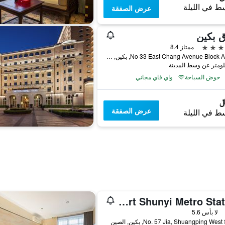
ط في الليلة
عرض الصفقة
 بكين
ممتاز 8.4
No 33 East Chang Avenue Block A, C, D, بكين, الصين
حوض السباحة
واي فاي مجاني
عرض الصفقة
ط في الليلة
Jinjiang Inn Beijing Capital Airport Shunyi Metro Station
لا بأس 5.6
No. 57 Jia, Shuangping Wes, بكين, الصين