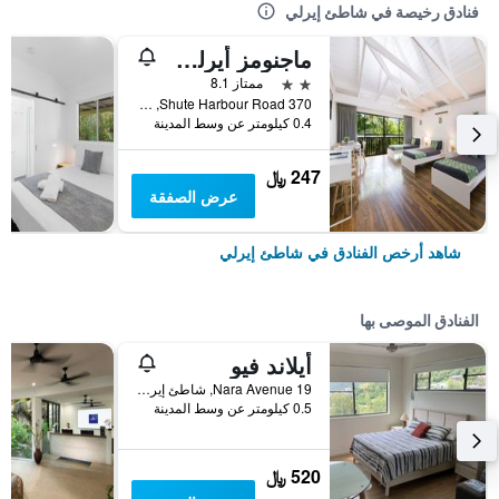
فنادق رخيصة في شاطئ إيرلي
ماجنومز أيرلي بيتش
2 نجمتين
ممتاز 8.1
370 Shute Harbour Road, شاطئ إيرلي, QLD, أستراليا
0.4 كيلومتر عن وسط المدينة
247 ﷼
عرض الصفقة
شاهد أرخص الفنادق في شاطئ إيرلي
الفنادق الموصى بها
أيلاند فيو
19 Nara Avenue, شاطئ إيرلي, QLD, أستراليا
0.5 كيلومتر عن وسط المدينة
520 ﷼