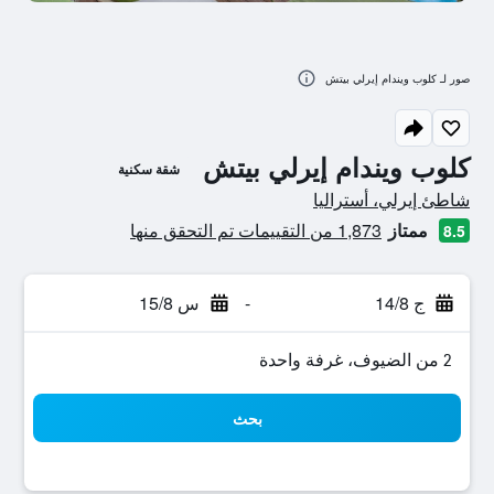
صور لـ كلوب ويندام إيرلي بيتش
كلوب ويندام إيرلي بيتش
شقة سكنية
تقييم فئة 0
شاطئ إيرلي، أستراليا
ممتاز
1,873 من التقييمات تم التحقق منها
8.5
ج 14/8
-
س 15/8
2 من الضيوف، غرفة واحدة
بحث