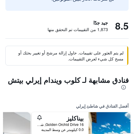
8.5
جيد جدًا
1,873 من التقييمات تم التحقق منها
لم يتم العثور على تقييمات. حاول إزالة مرشح أو تغيير بحثك أو
مسح كل شيء لعرض التقييمات.
فنادق مشابهة لـ كلوب ويندام إيرلي بيتش
أفضل الفنادق في شاطئ إيرلي
بيناكليز
16 Golden Orchid Drive, شاطئ إيرلي, QLD, أستراليا
0.0 كيلومتر عن وسط المدينة