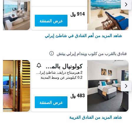
914 ﷼
عرض الصفقة
شاهد المزيد من أهم الفنادق في شاطئ إيرلي
فنادق بالقرب من كلوب ويندام إيرلي بيتش
كولونيال بالمز موتور إن
2 هيرميتاج درايف, شاطئ إيرلي, QLD, أستراليا
0.2 كيلومتر عن وسط المدينة
483 ﷼
عرض الصفقة
شاهد المزيد من الفنادق القريبة