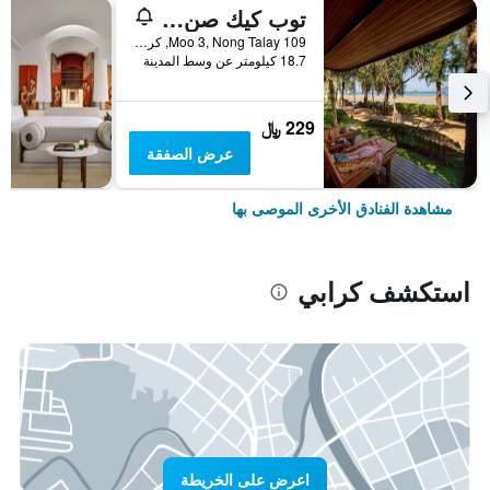
توب كيك صن سيت بيتش ريزورت
109 Moo 3, Nong Talay, كرابي, تايلاند
18.7 كيلومتر عن وسط المدينة
229 ﷼
عرض الصفقة
مشاهدة الفنادق الأخرى الموصى بها
استكشف كرابي
اعرض على الخريطة