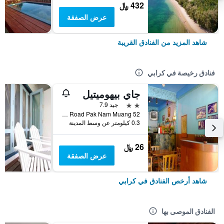
432 ﷼
عرض الصفقة
شاهد المزيد من الفنادق القريبة
فنادق رخيصة في كرابي
جاي بيهوميتيل
2 نجمتين
جيد 7.9
52 Soi 5 Maharat Road Pak Nam Muang, كرابي, تايلاند
0.3 كيلومتر عن وسط المدينة
26 ﷼
عرض الصفقة
شاهد أرخص الفنادق في كرابي
الفنادق الموصى بها