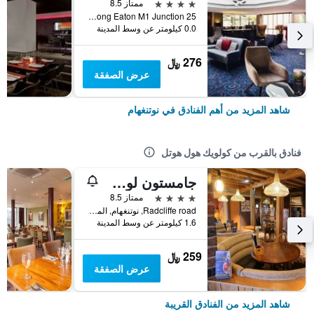
4 نجوم
ممتاز 8.5
Bostock Lane Long Eaton M1 Junction 25, نوتنغهام, المملكة المتحدة
0.0 كيلومتر عن وسط المدينة
276 ﷼
عرض الصفقة
شاهد المزيد من أهم الفنادق في نوتنغهام
فنادق بالقرب من كولويك هول هوتل
جامستون لوك، نوتينجهام من مارستونز إنز
4 نجوم
ممتاز 8.5
Radcliffe road, نوتنغهام, المملكة المتحدة
1.6 كيلومتر عن وسط المدينة
259 ﷼
عرض الصفقة
شاهد المزيد من الفنادق القريبة