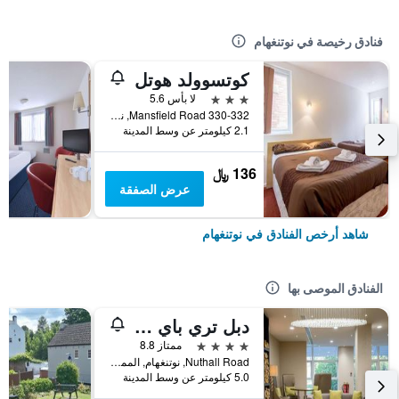
فنادق رخيصة في نوتنغهام
كوتسوولد هوتل
3 نجوم
لا بأس 5.6
330-332 Mansfield Road, نوتنغهام, المملكة المتحدة
2.1 كيلومتر عن وسط المدينة
136 ﷼
عرض الصفقة
شاهد أرخص الفنادق في نوتنغهام
الفنادق الموصى بها
دبل تري باي هيلتون نوتينغهام - جايتواي
4 نجوم
ممتاز 8.8
Nuthall Road, نوتنغهام, المملكة المتحدة
5.0 كيلومتر عن وسط المدينة