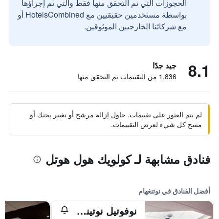
الحجوزات التي تم التحقق منها فقط والتي تم إجراؤها
بواسطة مستخدمين حقيقيين مع HotelsCombined أو
مع شركائنا الخارجيين الموثوقين.
8.1
جيد جدًا
1,836 من التقييمات تم التحقق منها
لم يتم العثور على تقييمات. حاول إزالة مرشح أو تغيير بحثك أو
مسح كل شيء لعرض التقييمات.
فنادق مشابهة لـ كولويك هول هوتل
أفضل الفنادق في نوتنغهام
نوفوتيل نوتينجهام ديربي