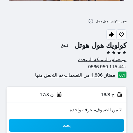
صور لـ كولويك هول هوتل
كولويك هول هوتل
فندق
4 نجوم
نوتنغهام، المملكة المتحدة
+44 115 950 0566
ممتاز
1,836 من التقييمات تم التحقق منها
8.1
ح 16/8
-
ن 17/8
2 من الضيوف، غرفة واحدة
بحث