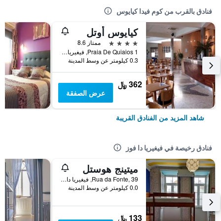
فنادق بالقرب من كوم فيدا كيايوس
كيايوس أوتل
4 نجوم
ممتاز 8.6
Praia De Quiaios 1, فيغيريا دا فوز, محافظة كويمبرا, البرتغال
0.3 كيلومتر عن وسط المدينة
362 ﷼
عرض الصفقة
شاهد المزيد من الفنادق القريبة
فنادق رخيصة في فيغيريا دا فوز
ميتينج هوستل
Rua da Fonte, 39, فيغيريا دا فوز, محافظة كويمبرا, البرتغال
0.0 كيلومتر عن وسط المدينة
133 ﷼