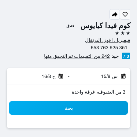
كوم فيدا كيايوس
فندق
3 نجوم
فيغيريا دا فوز، البرتغال
+351 925 763 653
جيد
242 من التقييمات تم التحقق منها
7.3
س 15/8
-
ح 16/8
2 من الضيوف، غرفة واحدة
بحث