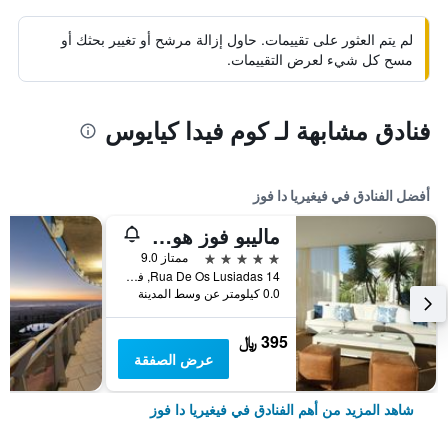
لم يتم العثور على تقييمات. حاول إزالة مرشح أو تغيير بحثك أو
مسح كل شيء لعرض التقييمات.
فنادق مشابهة لـ كوم فيدا كيايوس
أفضل الفنادق في فيغيريا دا فوز
ماليبو فوز هوتل - لا ميزون يونان
5 نجوم
ممتاز 9.0
Rua De Os Lusiadas 14, فيغيريا دا فوز, محافظة كويمبرا, البرتغال
0.0 كيلومتر عن وسط المدينة
395 ﷼
عرض الصفقة
شاهد المزيد من أهم الفنادق في فيغيريا دا فوز