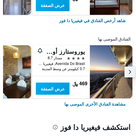
عرض الصفقة
شاهد أرخص الفنادق في فيغيريا دا فوز
الفنادق الموصى بها
يوروستارز أوسيز بلازا هوتل
4 نجوم
ممتاز 8.7
Avenida Do Brasil, فيغيريا دا فوز, محافظة كويمبرا, البرتغال
0.7 كيلومتر عن وسط المدينة
469 ﷼
عرض الصفقة
مشاهدة الفنادق الأخرى الموصى بها
استكشف فيغيريا دا فوز