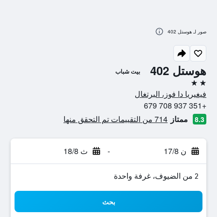
صور لـ هوستل 402
هوستل 402
بيت شباب
2 نجمتين
فيغيريا دا فوز، البرتغال
+351 937 708 679
ممتاز
714 من التقييمات تم التحقق منها
8.3
ن 17/8
-
ث 18/8
2 من الضيوف، غرفة واحدة
بحث