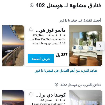
فنادق مشابهة لـ هوستل 402
أفضل الفنادق في فيغيريا دا فوز
ماليبو فوز هوتل - لا ميزون يونان
5 نجوم
ممتاز 9.0
Rua De Os Lusiadas 14, فيغيريا دا فوز, محافظة كويمبرا, البرتغال
0.0 كيلومتر عن وسط المدينة
387 ﷼
عرض الصفقة
شاهد المزيد من أهم الفنادق في فيغيريا دا فوز
فنادق بالقرب من هوستل 402
كوستا دي براتا هوتل
3 نجوم
ممتاز 8.5
Largo Coronel Galhardo 1, فيغيريا دا فوز, محافظة كويمبرا, البرتغال