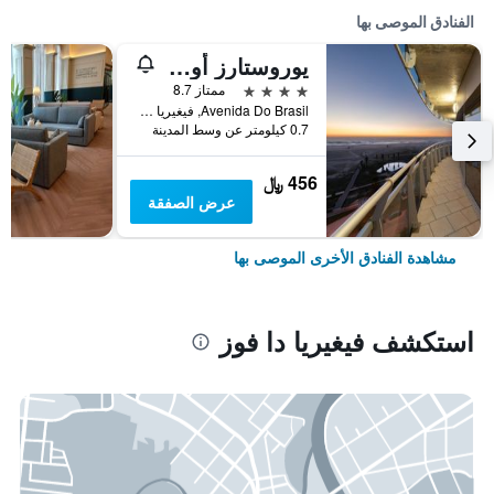
الفنادق الموصى بها
يوروستارز أوسيز بلازا هوتل
4 نجوم
ممتاز 8.7
Avenida Do Brasil, فيغيريا دا فوز, محافظة كويمبرا, البرتغال
0.7 كيلومتر عن وسط المدينة
456 ﷼
عرض الصفقة
مشاهدة الفنادق الأخرى الموصى بها
استكشف فيغيريا دا فوز