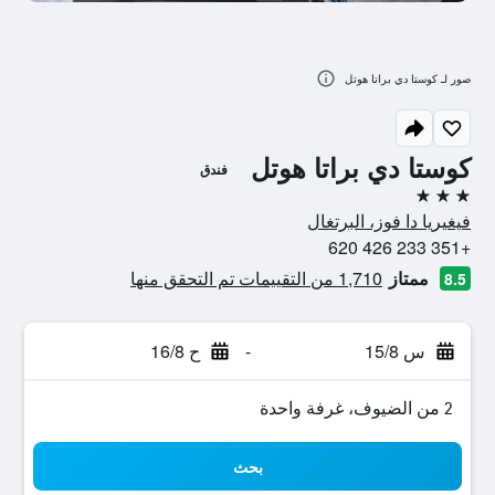
صور لـ كوستا دي براتا هوتل
كوستا دي براتا هوتل
فندق
3 نجوم
فيغيريا دا فوز، البرتغال
+351 233 426 620
ممتاز
1,710 من التقييمات تم التحقق منها
8.5
س 15/8
-
ح 16/8
2 من الضيوف، غرفة واحدة
بحث