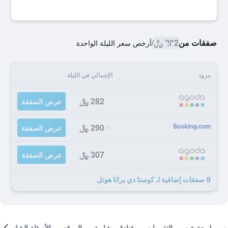
صفقات من
282 ﷼
/
أرخص سعر الليلة الواحدة
مزود
الإجمالي في الليلة
282 ﷼
عرض الصفقة
290 ﷼
عرض الصفقة
307 ﷼
عرض الصفقة
9 صفقات إضافية لـ كوستا دي براتا هوتل
لمحة عن
التقييمات
فنادق مشابهة
الموقع
الأسئلة الشائعة