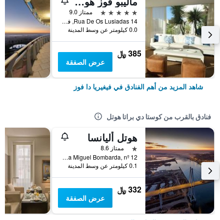
ماليبو فوز هوتل - لا ميزون يونان
5 نجوم
ممتاز 9.0
Rua De Os Lusiadas 14, فيغيريا دا فوز, محافظة كويمبرا, البرتغال
0.0 كيلومتر عن وسط المدينة
385 ﷼
عرض الصفقة
شاهد المزيد من أهم الفنادق في فيغيريا دا فوز
فنادق بالقرب من كوستا دي براتا هوتل
هوتل أليانسا
نجمة واحدة
ممتاز 8.6
Rua Miguel Bombarda, nº 12, فيغيريا دا فوز, محافظة كويمبرا, البرتغال
0.1 كيلومتر عن وسط المدينة
332 ﷼
عرض الصفقة