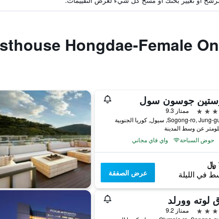
ة مرشح أو تغيير بحثك أو مسح كل شيء لعرض التقييمات.
وستين جوسون سول
ممتاز 9.3
حوض السباحة
واي فاي مجاني
عرض الصفقة
ط في الليلة
 لوته وورلد
ممتاز 9.2