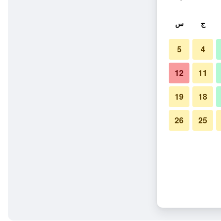
ج
س
5
4
12
11
19
18
26
25