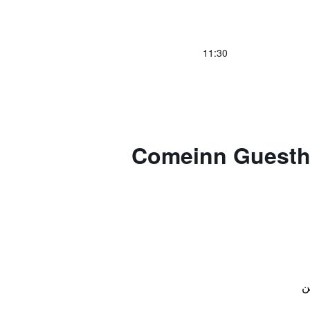
11:30
Comeinn Guesthouse Hongd
ن