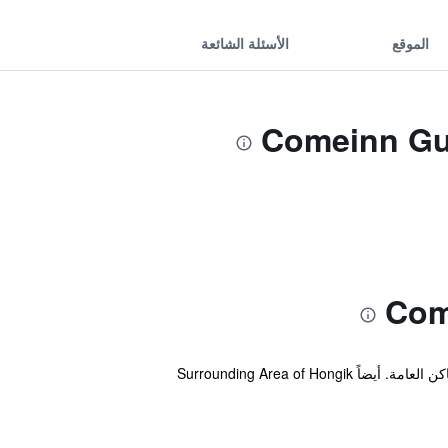
الموقع
الأسئلة الشائعة
يقع منزل الضيافة هذا في Mapo-gu سيول، و يقدم اماكن لتوضيب الأمتعة، تأجير دراجات وإنترنت لاسلكي مجاني في الأماكن العامة. أيضاً Surrounding Area of Hongik