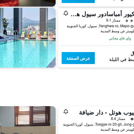
ميركيور أمباسادور سيول هونجداي
ممتاز 9.1
واي فاي مجاني
عرض الصفقة
ط في الليلة
يوب هوتل - دار ضيافة
فئة 3
ممتاز 8.4