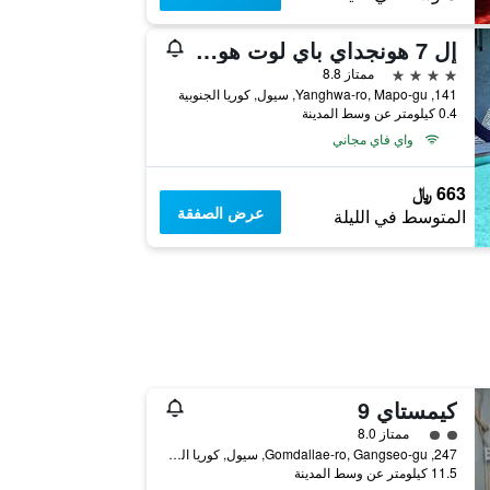
إل 7 هونجداي باي لوت هوتلز
4 نجوم
ممتاز 8.8
141, Yanghwa-ro, Mapo-gu, سيول, كوريا الجنوبية
0.4 كيلومتر عن وسط المدينة
واي فاي مجاني
663 ﷼
عرض الصفقة
المتوسط في الليلة
كيمستاي 9
تقييم فئة 2
ممتاز 8.0
247, Gomdallae-ro, Gangseo-gu, سيول, كوريا الجنوبية
11.5 كيلومتر عن وسط المدينة