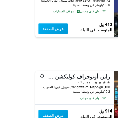
72, Digital-ro 32-Gil, Guro-gu, سيول, كوريا الجنوبية
0.0 كيلومتر عن وسط المدينة
واي فاي مجاني
موقف السيارات
413 ﷼
عرض الصفقة
المتوسط في الليلة
رايز، أوتوجراف كوليكشن سيول باي ماريوت
4 نجوم
ممتاز 9.1
130, Yanghwa-ro, Mapo-gu, سيول, كوريا الجنوبية
0.2 كيلومتر عن وسط المدينة
واي فاي مجاني
914 ﷼
عرض الصفقة
المتوسط في الليلة