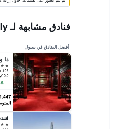
لم يتم العثور على تقييمات. حاول إزال
فنادق مشابهة لـ Comeinn Guesthouse Hongdae-Female Only
أفضل الفنادق في سيول
ذا 
5 نجوم
106, Sogong-ro, Jung-gu, سيول, كوريا الجنوبية
0.0 كيلومتر عن وسط المدينة
1,447 ﷼
المتوس
فندق
5 نجوم