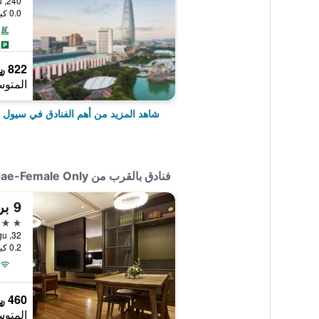
240, Olympic-ro, Songpa-gu, سيول, كوريا الجنوبية
0.0 كيلومتر عن وسط المدينة
822 ﷼
المتوس
شاهد المزيد من أهم الفنادق في سيول
فنادق بالقرب من Comeinn Guesthouse Hongdae-Female Only
9 بريك هوتيل
3 نجوم
32, Hongik-ro 5-gil, Mapo-gu, سيول, كوريا الجنوبية
0.2 كيلومتر عن وسط المدينة
460 ﷼
المتوس