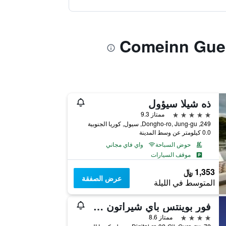
ذه شيلا سيؤول
5 نجوم
ممتاز 9.3
249, Dongho-ro, Jung-gu, سيول, كوريا الجنوبية
0.0 كيلومتر عن وسط المدينة
حوض السباحة
واي فاي مجاني
موقف السيارات
1,353 ﷼
عرض الصفقة
المتوسط في الليلة
فور بوينتس باي شيراتون سول، جورو
4 نجوم
ممتاز 8.6