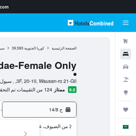
.com
رحلات طيران
الصفحة الرئيسية
كوريا الجنوبية
39,583
سي
فنادق
ae-Female Only
سيارات
تقييم فئة 1
حزم العروض
3F, 20-10, Wausan-ro 21-Gil, , سيول, Seoul, كوريا الجنوبية
ممتاز
124 من التقييمات تم التحقق منها
9.0
استكشاف
ج 14/8
-
رحلات
2 من الضيوف، غرفة واحدة
العَرَبِيَّة