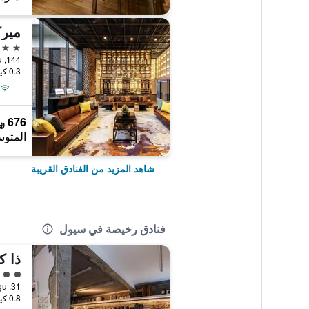
4 نجوم
144, Yanghwa-ro, Mapo-gu, سيول, كوريا الجنوبية
0.3 كيلومتر عن وسط المدينة
676 ﷼
المتوس
شاهد المزيد من الفنادق القريبة
فنادق رخيصة في سيول
ذا ك
تقييم 
31, Toegye-ro 20-gil, Jung-gu, سيول, كوريا الجنوبية
0.8 كيلومتر عن وسط المدينة