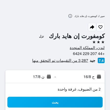
صور لـ كومفورت إن هايد بارك
كومفورت إن هايد بارك
نزل
3 نجوم
لندن، المملكة المتحدة
+44 207 229 6424
جيد
3,287 من التقييمات تم التحقق منها
7.4
ح 16/8
-
ن 17/8
2 من الضيوف، غرفة واحدة
بحث