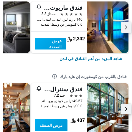
فندق ماريوت لندن بارك لاين
5 نجوم
ممتاز 8.8
140 بارك لين، لندن،, لندن, المملكة المتحدة
0.0 كيلومتر عن وسط المدينة
2,342 ﷼
عرض
الصفقة
شاهد المزيد من أهم الفنادق في لندن
فنادق بالقرب من كومفورت إن هايد بارك
فندق سنترال بارك
3 نجوم
جيد 7.2
49/67 تراس كوينزبيورو ، لندن, لندن, المملكة المتحدة
0.0 كيلومتر عن وسط المدينة
437 ﷼
عرض الصفقة