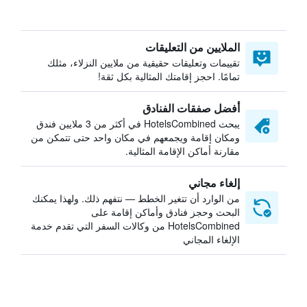
الملايين من التعليقات
تقييمات وتعليقات حقيقية من ملايين النزلاء، مثلك
تمامًا. احجز إقامتك المثالية بكل ثقة!
أفضل صفقات الفنادق
يبحث HotelsCombined في أكثر من 3 ملايين فندق
ومكان إقامة ويجمعهم في مكان واحد حتى تتمكن من
مقارنة أماكن الإقامة المثالية.
إلغاء مجاني
من الوارد أن تتغير الخطط — نتفهم ذلك. ولهذا يمكنك
البحث وحجز فنادق وأماكن إقامة على
HotelsCombined من وكالات السفر التي تقدم خدمة
الإلغاء المجاني