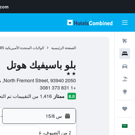
.com
رحلات طيران
الصفحة الرئيسية
الولايات المتحدة الأميريكية
985
فنادق
بلو باسيفيك هوتل
سيارات
2 نجمتين
حزم العروض
2050 North Fremont Street, 93940, مونتيري, كاليفورنيا, الولايات المتحدة الأميريكية
+1 831 373 3081
استكشاف
ممتاز
1,416 من التقييمات تم التحقق منها
8.0
رحلات
س 15/8
-
العَرَبِيَّة
2 من الضيوف، غرفة واحدة