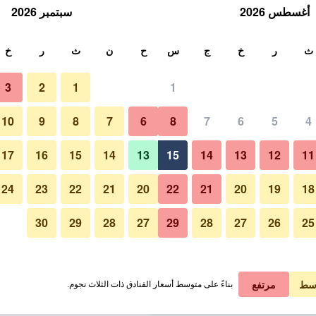
أغسطس 2026
سبتمبر 2026
ث
ث
ر
خ
ج
س
ح
ن
ث
ر
خ
3
2
1
1
لة الواحدة
10
9
8
7
6
8
7
6
5
4
غرفة نوم
لي في الليلة
17
16
15
14
13
15
14
13
12
11
 ﷼
عرض الصفقة
24
23
22
21
20
22
21
20
19
18
30
29
28
27
29
28
27
26
25
صور لـ بلو باسيفيك هوتل
 ﷼
عرض الصفقة
 ﷼
عرض الصفقة
سط
مرتفع
بناءً على متوسط أسعار الفنادق ذات الثلاث نجوم.