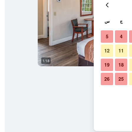
ج
س
5
4
12
11
1/18
آخر
19
18
26
25