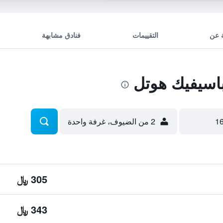
 عن
التقييمات
فنادق مشابهة
اسيفيك هوتل
2 من الضيوف، غرفة واحدة
305 ﷼
343 ﷼