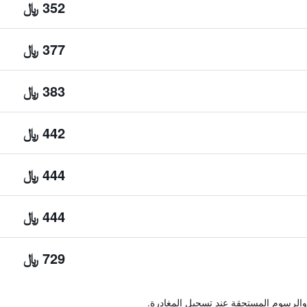
352 ﷼
377 ﷼
383 ﷼
442 ﷼
444 ﷼
444 ﷼
729 ﷼
والرسوم المستحقة عند تسجيل المغادرة.