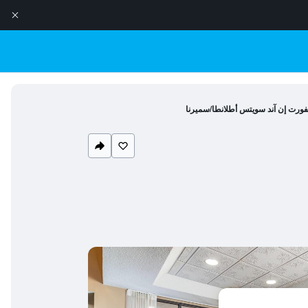
ورت إن آند سويتس أطلانطا/سميرنا