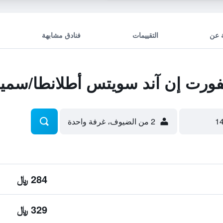
 عن
التقييمات
فنادق مشابهة
رت إن آند سويتس أطلانطا/سمير
2 من الضيوف، غرفة واحدة
284 ﷼
329 ﷼