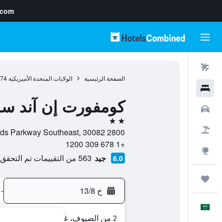
.com
رحلات طيران
الصفحة الرئيسية
الولايات المتحدة الأميريكية
974
فنادق
كومفورت إن آند سو
سيارات
2 نجمتين
حزم العروض
2800 Highlands Parkway Southeast, 30082, سميرنا (جورجيا), جورجيا, الولايات المتحدة الأميريكية
+1 678 309 1200
استكشاف
جيد
563 من التقييمات تم التحقق منها
6.0
رحلات
خ 13/8
-
العَرَبِيَّة
2 من الضيوف، غرفة واحدة