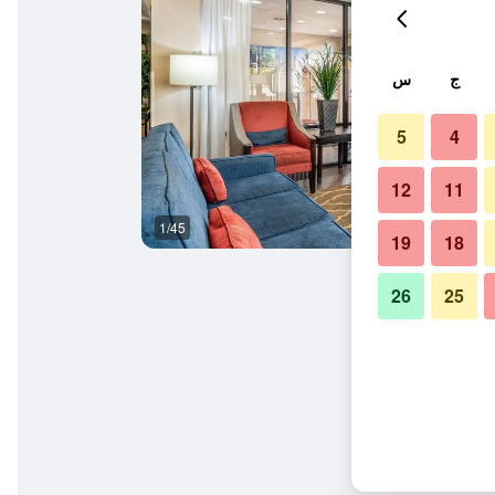
ج
س
5
4
12
11
1/45
مبنى
19
18
26
25
نطا/سميرنا