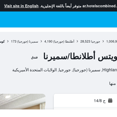
ar.hotelscombined
متوفر أيضاً باللغة الإنجليزية.
Visit site in English
1,006,
جورجيا
28,523
أطلنطا (جورجيا)
4,190
سميرنا (جورجيا)
173
كومف
يتس أطلانطا/سميرنا
فندق
ج 14/8