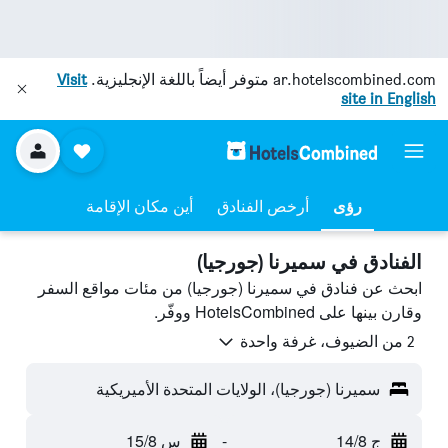
ar.hotelscombined.com
متوفر أيضاً باللغة الإنجليزية.
Visit
site in English
رؤى
أرخص الفنادق
أين مكان الإقامة
الفنادق في سميرنا (جورجيا)
ابحث عن فنادق في سميرنا (جورجيا) من مئات مواقع السفر
وقارن بينها على HotelsCombined ووفّر.
2 من الضيوف، غرفة واحدة
سميرنا (جورجيا)، الولايات المتحدة الأميريكية
ج 14/8
-
س 15/8