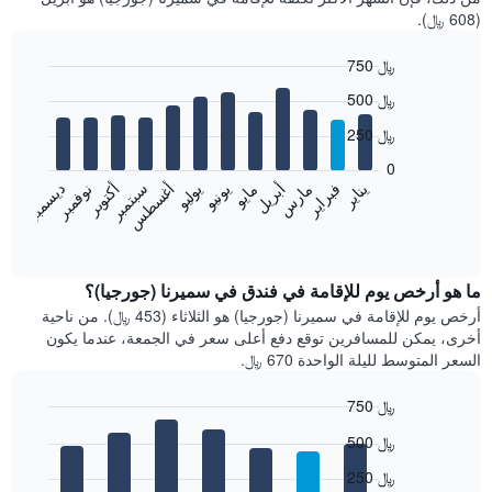
(608 ﷼).
750 ﷼
Bar
Chart
500 ﷼
graphic.
chart
with
250 ﷼
12
bars.
0
فبراير
مايو
أغسطس
نوفمبر
يناير
أبريل
يوليو
أكتوبر
مارس
يونيو
سبتمبر
ديسمبر
يعرض
المخطط
End
of
التالي
interactive
متوسط
chart
سعر
ما هو أرخص يوم للإقامة في فندق في سميرنا (جورجيا)؟
غرفة
أرخص يوم للإقامة في سميرنا (جورجيا) هو الثلاثاء (453 ﷼). من ناحية
كل
أخرى، يمكن للمسافرين توقع دفع أعلى سعر في الجمعة، عندما يكون
شهر
السعر المتوسط لليلة الواحدة 670 ﷼.
يتضمن
المخطط
750 ﷼
1
Bar
محور
Chart
500 ﷼
graphic.
chart
X
with
الذي
250 ﷼
7