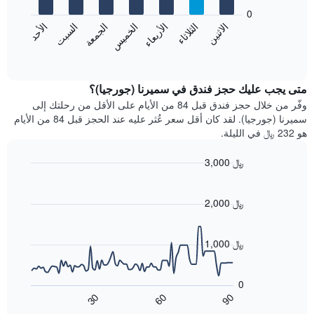
يعرض
bars.
0
الشهور.
الاثنين
الثلاثاء
الأربعاء
الخميس
الجمعة
السبت
الأحد
يتضمن
يعرض
المخطط
المخطط
End
التالي
of
التالي
interactive
1
متوسط
chart
محور
سعر
متى يجب عليك حجز فندق في سميرنا (جورجيا)؟
Y
غرفة
وفّر من خلال حجز فندق قبل 84 من الأيام على الأقل من رحلتك إلى
الذي
كل
سميرنا (جورجيا). لقد كان أقل سعر عُثر عليه عند الحجز قبل 84 من الأيام
يعرض
يوم
هو 232 ﷼ في الليلة.
متوسط
في
سعر
الأسبوع
3,000 ﷼
غرفة
يتضمن
Line
المخطط
Chart
graphic.
chart
1
with
2,000 ﷼
محور
90
X
data
الذي
points.
1,000 ﷼
يعرض
أيام
يعرض
الأسبوع.
المخطط
0
يتضمن
التالي
60
90
30
المخطط
كيفية
End
of
التالي