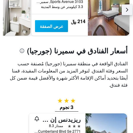
3103 Sports Avenue, سميرنا (جورجيا), GA, الولايات المتحدة الأميريكية
الذي
3.3 كيلومتر عن وسط المدينة
يعرض
متوسط
سعر
214 ﷼
غرفة
عرض الصفقة
أسعار الفنادق في سميرنا (جورجيا)
الفنادق الواقعة في منطقة سميرنا (جورجيا) مُصنفة حسب
السعر وفئة الفندق. لنوفر المزيد من المعلومات المفيدة، قمنا
أيضًا بتحديد أماكن الإقامة الأكثر شهرة والأفضل قيمة ضمن كل
فئة فندق.
3 نجوم
3 نجوم
ريزيدنس إن باي ماريوت أتلانتا كمبرلاند/جاليريا
3 نجوم
ممتاز 8.3
2771 Cumberland Blvd Se, سميرنا (جورجيا), GA, الولايات المتحدة الأميريكية