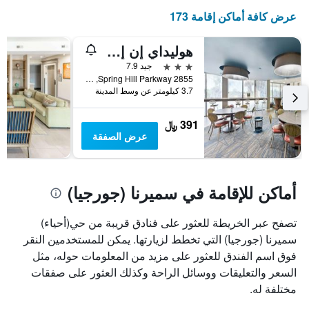
عرض كافة أماكن إقامة 173
هوليداي إن إكسبرس أتلانتا جاليريا - بالبارك أريا باي آيتش جي
3 نجوم
جيد 7.9
2855 Spring Hill Parkway, سميرنا (جورجيا), GA, الولايات المتحدة الأميريكية
3.7 كيلومتر عن وسط المدينة
391 ﷼
عرض الصفقة
أماكن للإقامة في سميرنا (جورجيا)
تصفح عبر الخريطة للعثور على فنادق قريبة من حي(أحياء)
سميرنا (جورجيا) التي تخطط لزيارتها. يمكن للمستخدمين النقر
فوق اسم الفندق للعثور على مزيد من المعلومات حوله، مثل
السعر والتعليقات ووسائل الراحة وكذلك العثور على صفقات
مختلفة له.