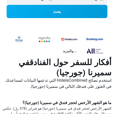
بحث
...والمزيد
أفكار للسفر حول الفنادقفي
سميرنا (جورجيا)
استخدم نصائح HotelsCombined التي تدعمها البيانات لمساعدتك
في العثور على فندقك التالي في سميرنا (جورجيا).
ما هو الشهر الأرخص لحجز فندق في سميرنا (جورجيا)؟
الشهر الأرخص لحجز فندق في سميرنا (جورجيا) هو فبراير (378 ﷼). عكس
من ذلك، فإن الشهر الأكثر تكلفة للإقامة في سميرنا (جورجيا) هو أبريل