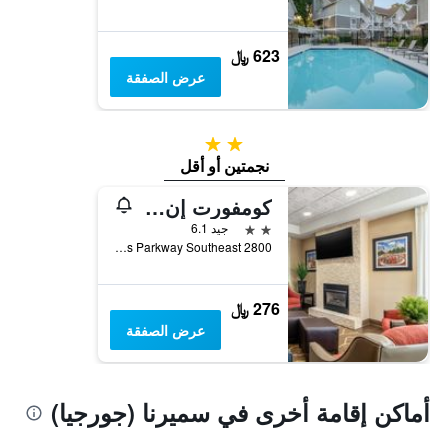
623 ﷼
عرض الصفقة
2 نجمتين
نجمتين أو أقل
كومفورت إن آند سويتس أطلانطا/سميرنا
2 نجمتين
جيد 6.1
2800 Highlands Parkway Southeast, سميرنا (جورجيا), GA, الولايات المتحدة الأميريكية
276 ﷼
عرض الصفقة
أماكن إقامة أخرى في سميرنا (جورجيا)