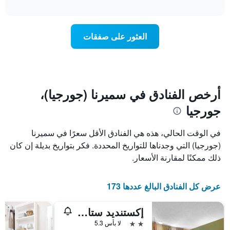
تغير
interactive
1
سعر
chart
محور
غرفة
Y
عند
العثور على صفقات
الذي
اقتراب
يعرض
تاريخ
متوسط
الإقامة
سعر
يتضمن
غرفة
المخطط
1
أرخص الفنادق في سميرنا (جورجيا)،
محور
جورجيا
X
الذي
يعرض
في الوقت الحالي، هذه هي الفنادق الأقل سعرًا في سميرنا
عدد
(جورجيا) التي وجدناها للتواريخ المحددة. فكر بتواريخ بديلة إن كان
الأيام
ذلك ممكنًا لمقارنة الأسعار.
قبل
الإقامة
يتضمن
عرض كل الفنادق البالغ عددها 173
المخطط
التالي
1
إكستنديد ستاي أميريكا سيليكت سويتس أتلانتا كامبرلاند مول
محور
2 نجمتين
لا بأس 5.3
Y