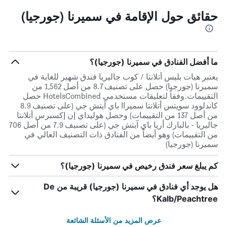
حقائق حول الإقامة في سميرنا (جورجيا)
ما أفضل الفنادق في سميرنا (جورجيا)؟
يعتبر هيات بليس أتلانتا / كوب جاليريا فندق شهير للغاية في
سميرنا (جورجيا) حصل على تصنيف 8.7 من أصل 1,562 من
التقييمات.وفقاً لتعليقات مستخدمي HotelsCombined حصل
كاندلوود سويتس أتلانتا سميراا باي آيتش جي (على تصنيف 8.9
من أصل 137 من التقييمات) وحصل هوليداي إن إكسبرس أتلانتا
جاليريا - بالبارك أريا باي آيتش جي (على تصنيف 7.9 من أصل 706
من التقييمات) وهو أيضاً من الفنادق ذات التصنيف العالي في
سميرنا (جورجيا)
كم يبلغ سعر فندق رخيص في سميرنا (جورجيا)؟
هل يوجد أي فنادق في سميرنا (جورجيا) قريبة من De
Kalb/Peachtree؟
عرض المزيد من الأسئلة الشائعة