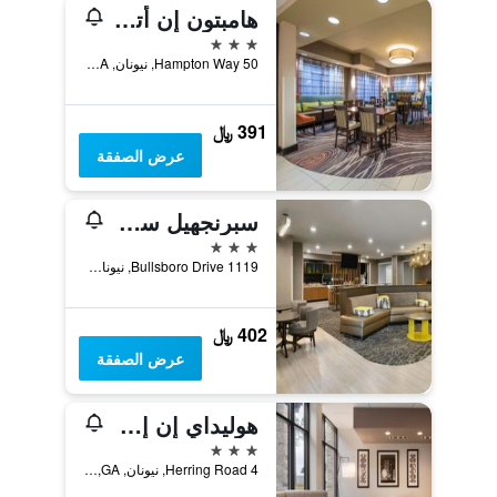
هامبتون إن أتلانتا - نيونان
3 نجوم
50 Hampton Way, نيونان, GA, الولايات المتحدة الأميريكية
391 ﷼
عرض الصفقة
سبرنجهيل سويتس باي ماريوت نيونان
3 نجوم
1119 Bullsboro Drive, نيونان, GA, الولايات المتحدة الأميريكية
402 ﷼
عرض الصفقة
هوليداي إن إكسبرس أتلانتا وث سيست - نيونان باي آيتش جي
3 نجوم
4 Herring Road, نيونان, GA, الولايات المتحدة الأميريكية