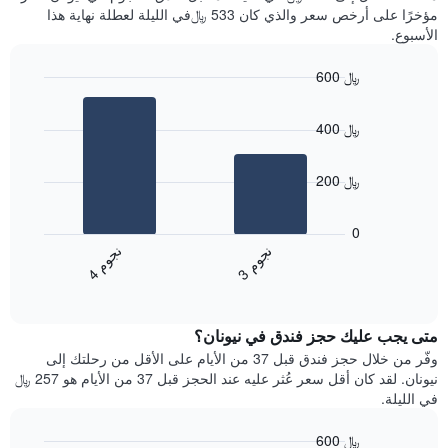
سعر
آخر
مؤخرًا على أرخص سعر والذي كان 533 ﷼في الليلة لعطلة نهاية هذا
غرفة
3
الأسبوع.
أيام
مع
600 ﷼
التصنيف
Bar
حسب
Chart
graphic.
chart
النجوم
400 ﷼
with
يتضمن
2
المخطط
bars.
1
200 ﷼
محور
يعرض
X
المخطط
0
التي
التالي
ن
م
ن
م
تعرض
متوسط
3
ج
و
4
ج
و
فئات
End
سعر
of
الفنادق
الغرفة
interactive
بالنجوم.
خلال
chart
يتضمن
متى يجب عليك حجز فندق في نيونان؟
عطلة
المخطط
نهاية
وفّر من خلال حجز فندق قبل 37 من الأيام على الأقل من رحلتك إلى
1
هذا
نيونان. لقد كان أقل سعر عُثر عليه عند الحجز قبل 37 من الأيام هو 257 ﷼
محور
الأسبوع
في الليلة.
Y
الذي
الذي
عُثر
600 ﷼
يعرض