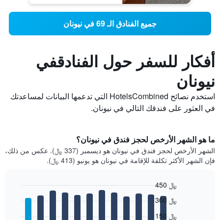
جميع الفنادق الـ 69 في نيونان
أفكار للسفر حول الفنادقفي
نيونان
استخدم نصائح HotelsCombined التي تدعمها البيانات لمساعدتك
في العثور على فندقك التالي في نيونان.
ما هو الشهر الأرخص لحجز فندق في نيونان؟
الشهر الأرخص لحجز فندق في نيونان هو ديسمبر (337 ﷼). عكس من ذلك،
فإن الشهر الأكثر تكلفة للإقامة في نيونان هو يونيو (413 ﷼).
450 ﷼
Bar
Chart
300 ﷼
graphic.
chart
with
150 ﷼
12