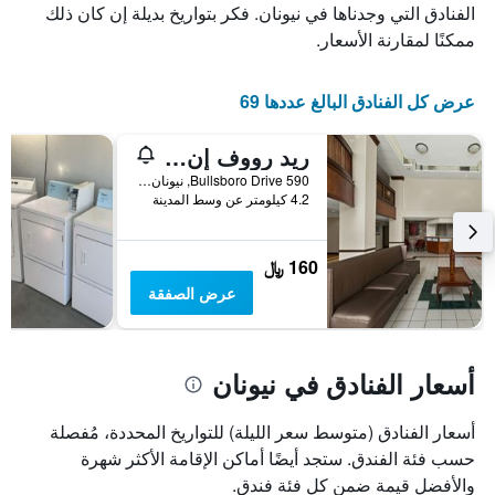
الذي
يعرض
الفنادق التي وجدناها في نيونان. فكر بتواريخ بديلة إن كان ذلك
عدد
يعرض
ممكنًا لمقارنة الأسعار.
الأيام
متوسط
قبل
سعر
غرفة
الإقامة
عرض كل الفنادق البالغ عددها 69
في
يتضمن
عطلة
المخطط
ريد رووف إن آند سويتس نيونان
نهاية
التالي
1
هذا
590 Bullsboro Drive, نيونان, GA, الولايات المتحدة الأميريكية
محور
الأسبوع
4.2 كيلومتر عن وسط المدينة
Y
خلال
آخر
الذي
3
يعرض
160 ﷼
أيام
متوسط
عرض الصفقة
سعر
غرفة
أسعار الفنادق في نيونان
أسعار الفنادق (متوسط سعر الليلة) للتواريخ المحددة، مُفصلة
حسب فئة الفندق. ستجد أيضًا أماكن الإقامة الأكثر شهرة
والأفضل قيمة ضمن كل فئة فندق.