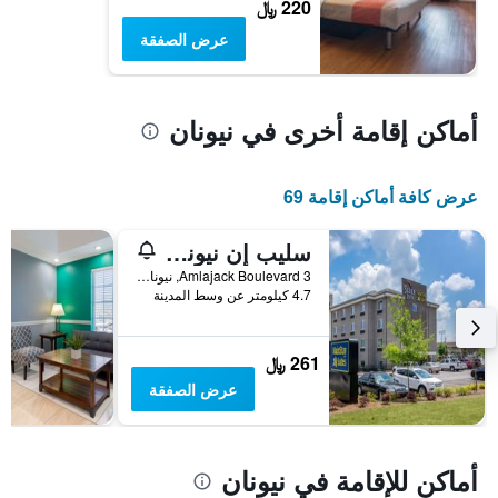
220 ﷼
عرض الصفقة
أماكن إقامة أخرى في نيونان
عرض كافة أماكن إقامة 69
سليب إن نيونان أتلانتا ساوث
3 Amlajack Boulevard, نيونان, GA, الولايات المتحدة الأميريكية
4.7 كيلومتر عن وسط المدينة
261 ﷼
عرض الصفقة
أماكن للإقامة في نيونان