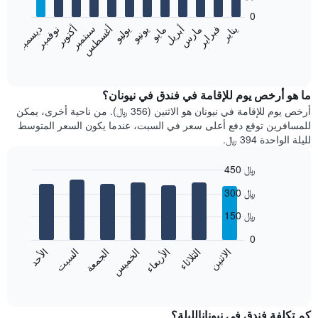
bars.
0
فبراير
مايو
أغسطس
نوفمبر
يناير
أبريل
يوليو
أكتوبر
مارس
يونيو
سبتمبر
ديسمبر
يعرض
المخطط
End
of
التالي
interactive
متوسط
chart
سعر
ما هو أرخص يوم للإقامة في فندق في نيونان؟
غرفة
أرخص يوم للإقامة في نيونان هو الاثنين (356 ﷼). من ناحية أخرى، يمكن
كل
للمسافرين توقع دفع أعلى سعر في السبت، عندما يكون السعر المتوسط
شهر
لليلة الواحدة 394 ﷼.
يتضمن
المخطط
450 ﷼
1
Bar
محور
Chart
300 ﷼
graphic.
chart
X
with
الذي
150 ﷼
7
يعرض
bars.
0
الشهور.
الاثنين
الثلاثاء
الأربعاء
الخميس
الجمعة
السبت
الأحد
يتضمن
يعرض
المخطط
المخطط
End
التالي
of
التالي
interactive
1
متوسط
chart
محور
سعر
كم تكلفة فندق في نيونانالليلة؟