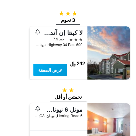
3 نجوم
3 نجوم
لا كينتا إن آند سويتس باي ويندام أتلانتا ساوث - نيونان
3 نجوم
جيد 7.9
600 Highway 34 East, نيونان, GA, الولايات المتحدة الأميريكية
242 ﷼
عرض الصفقة
2 نجمتين
نجمتين أو أقل
موتل 6 نيونان، جورجيا
6 Herring Road, نيونان, GA, الولايات المتحدة الأميريكية