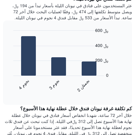
Y
غرفة
عثر المستخدمون على فنادق في نيونان الليلة بأسعار تبدأ من 194 ﷼،
الذي
كل
ويصل متوسط تكلفتها إلى 474 ﷼، وفقًا لعمليات البحث خلال آخر 72
يعرض
يوم
ساعة. تبدأ الأسعار من 533 ﷼ مقابل فندق 4 نجوم في نيونان الليلة.
متوسط
في
سعر
الأسبوع
600 ﷼
غرفة
يتضمن
Bar
المخطط
Chart
graphic.
chart
1
400 ﷼
with
محور
3
X
bars.
200 ﷼
الذي
يعرض
يعرض
أيام
المخطط
0
الأسبوع.
التالي
ن
م
ن
ن
ن
م
يتضمن
متوسط
3
ج
و
4
ج
و
2
ج
م
ت
ا
المخطط
End
سعر
of
التالي
الغرفة
interactive
1
هذه
chart
محور
كم تكلفة غرفة نيونان فندق خلال عطلة نهاية هذا الأسبوع؟
الليلة
Y
الذي
خلال آخر 72 ساعة، شهدنا انخفاض أسعار فنادق في نيونان خلال عطلة
الذي
عُثر
نهاية هذا الأسبوع تصل إلى 312 ﷼في الليلة. إذا كنت تبحث عن فندق ثلاث
يعرض
عليه
نجوم لعطلة نهاية هذا الأسبوع تحديدًا، فقد عثر مستخدمونا على أسعار
متوسط
خلال
منخفضة تصل إلى 312 ﷼ في الليلة. مقابل فندق 4 نجوم في نيونان، عُثر