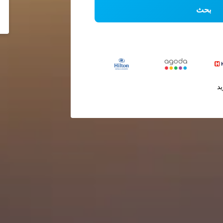
بحث
يد