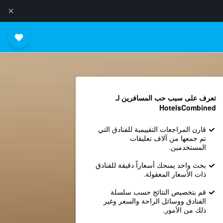
تعرف على سبب حب المسافرين لـ
HotelsCombined
قارن المراجعات التقييمية للفنادق التي
تم جمعها من آلاف تعليقات
المستخدمين.
بحث واحد يمنحك أسعاراً دقيقة للفنادق
ذات الأسعار المعقولة.
قم بتخصيص النتائج حسب سلسلة
الفنادق ووسائل الراحة والسعر وغير
ذلك من الأمور.