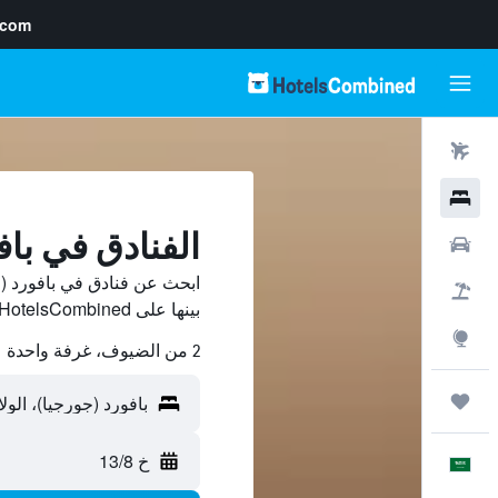
.com
رحلات طيران
فنادق
الفنادق في باف
سيارات
ابحث عن فنادق في بافورد (
حزم العروض
بينها على HotelsCombined ووفّر.
استكشاف
2 من الضيوف، غرفة واحدة
رحلات
خ 13/8
العَرَبِيَّة