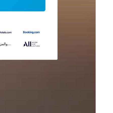
...والمز