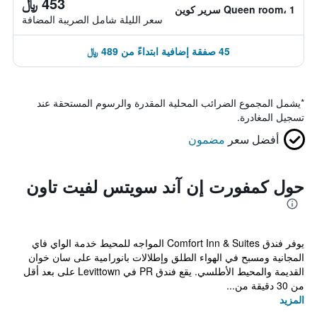
453 ﷼
Queen room، 1 سرير كوين
سعر الليلة شامل الصريبة المضافة
45 صفقة إضافية ابتداءً من 489 ﷼
*
يشمل المجموع الضرائب المحلية المقدرة والرسوم المستحقة عند
تسجيل المغادرة.
أفضل سعر
مضمون
حول كمفورت إن آند سويتس لفيت تاون
يوفر فندق Comfort Inn & Suites المواجه للمحيط خدمة الواي فاي
المجانية ومسبح في الهواء الطلق وإطلالات بانورامية على سان خوان
القديمة والمحيط الأطلسي. يقع فندق PR في Levittown على بعد أقل
من 30 دقيقة من...
المزيد