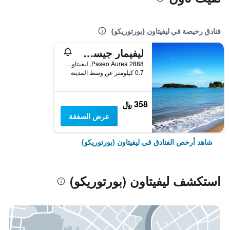
فنادق رخيصة في ليفيتاون (بورتوريكو)
ليفيمار جيست هاوس
Paseo Aurea 2888, ليفيتاون (بورتوريكو), بورتوريكو
0.7 كيلومتر عن وسط المدينة
358 ﷼
عرض الصفقة
شاهد أرخص الفنادق في ليفيتاون (بورتوريكو)
استكشف ليفيتاون (بورتوريكو)