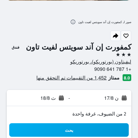
صور لـ كمفورت إن آند سويتس لفيت تاون
كمفورت إن آند سويتس لفيت تاون
فندق
3 نجوم
ليفيتاون (بورتوريكو)، بورتوريكو
+1 787 641 9090
ممتاز
1,452 من التقييمات تم التحقق منها
8.0
ن 17/8
-
ث 18/8
2 من الضيوف، غرفة واحدة
بحث