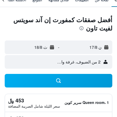
أفضل صفقات كمفورت إن آند سويتس
لفيت تاون
ن 17/8
-
ث 18/8
2 من الضيوف، غرفة واحدة
453 ﷼
Queen room، 1 سرير كوين
سعر الليلة شامل الصريبة المضافة