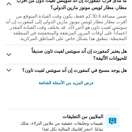
ما مدى قرب كمفورت إن آند سويتس لفيت تاون من أقرب
مطار، مطار لويس مونوز مارين الدولي؟
ضمن مسافة 30.6 كم فقط، يكون وقت القيادة المتوقع من
أقرب مطار مطار لويس مونوز مارين الدولي إلى كمفورت إن آند
سويتس لفيت تاون هو 0س 23د. قد يختلف وقت القيادة المقدر
اعتماداً على أوقات المرور المرتفعة والمنخفضة في المنطقة
المحيطة. ينطبق هذا بشكل خاص على المناطق المركزية.
هل يعتبر كمفورت إن آند سويتس لفيت تاون صديقاً
للحيوانات الأليفة؟
هل يوجد مسبح في كمفورت إن آند سويتس لفيت تاون؟
عرض المزيد من الأسئلة الشائعة
الملايين من التعليقات
تقييمات وتعليقات حقيقية من ملايين النزلاء، مثلك
تمامًا. احجز إقامتك المثالية بكل ثقة!