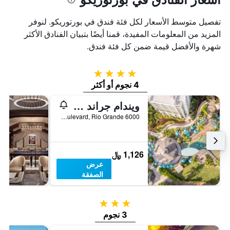
تفصيل متوسط الأسعار لكل فئة فندق في بورتوريكو. لنوفر
المزيد من المعلومات المفيدة، قمنا أيضًا بتبيان الفنادق الأكثر
شهرة والأفضل قيمة ضمن كل فئة فندق.
4 نجوم
4 نجوم أو أكثر
ويندام جراند ريو مار راينفوريست بيتش آند جولف ريزورت
6000 Rio Mar Boulevard, Rio Grande, بورتوريكو
1,126 ﷼
عرض
الصفقة
3 نجوم
3 نجوم