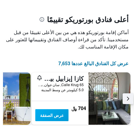
سعر
يتضمن
غرفة
المخطط
1
أعلى فنادق بورتوريكو تقييمًا
محور
X
أماكن إقامة بورتوريكو هذه هي من بين الأعلى تقييمًا من قبل
الذي
يعرض
مستخدمينا. تأكد من قراءة أوصاف الفنادق وتقييماتها للعثور على
عدد
مكان الإقامة المناسب لك.
الأيام
قبل
الإقامة
عرض كل الفنادق البالغ عددها 7,653
يتضمن
المخطط
كازا إيزابيل بيد آند بريكفاست
التالي
1
65 Calle Krug, سان جوان, بورتوريكو
محور
5.0 كيلومتر عن وسط المدينة
Y
الذي
يعرض
704 ﷼
متوسط
عرض الصفقة
سعر
غرفة