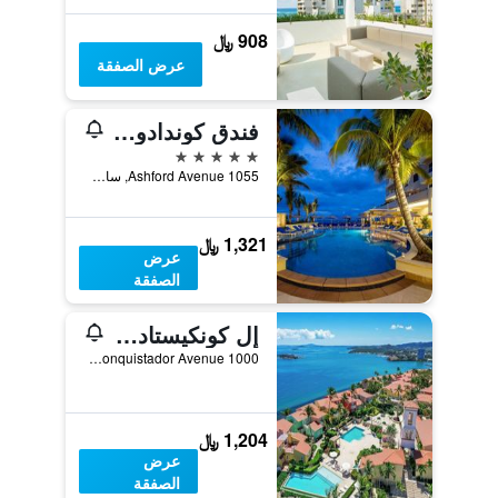
908 ﷼
عرض الصفقة
فندق كوندادو فاندربيلت
5 نجوم
1055 Ashford Avenue, سان جوان, بورتوريكو
1,321 ﷼
عرض
الصفقة
إل كونكيستادور ريزورت
1000 El Conquistador Avenue, بلدية فاجاردو, بورتوريكو
1,204 ﷼
عرض
الصفقة