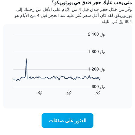
سعر
متى يجب عليك حجز فندق في بورتوريكو؟
Y
غرفة
وفّر من خلال حجز فندق قبل 4 من الأيام على الأقل من رحلتك إلى
الذي
كل
بورتوريكو. لقد كان أقل سعر عُثر عليه عند الحجز قبل 4 من الأيام هو
يعرض
يوم
804 ﷼ في الليلة.
متوسط
في
سعر
الأسبوع
2,400 ﷼
غرفة
يتضمن
Line
المخطط
Chart
graphic.
chart
1
with
1,800 ﷼
محور
90
X
data
الذي
points.
1,200 ﷼
يعرض
أيام
يعرض
الأسبوع.
المخطط
600 ﷼
يتضمن
التالي
60
90
30
المخطط
كيفية
End
of
التالي
تغير
interactive
1
سعر
chart
محور
غرفة
Y
عند
العثور على صفقات
الذي
اقتراب
يعرض
تاريخ
متوسط
الإقامة