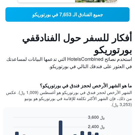
جميع الفنادق الـ 7,653 في بورتوريكو
أفكار للسفر حول الفنادقفي
بورتوريكو
استخدم نصائح HotelsCombined التي تدعمها البيانات لمساعدتك
في العثور على فندقك التالي في بورتوريكو.
ما هو الشهر الأرخص لحجز فندق في بورتوريكو؟
الشهر الأرخص لحجز فندق في بورتوريكو هو أغسطس (1,009 ﷼). عكس
من ذلك، فإن الشهر الأكثر تكلفة للإقامة في بورتوريكو هو يونيو
(3,253 ﷼).
3,600 ﷼
Bar
Chart
2,400 ﷼
graphic.
chart
with