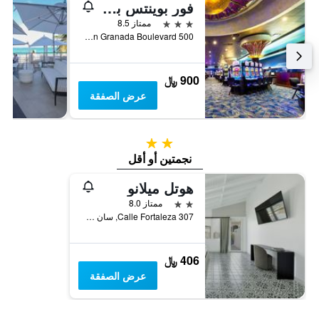
فور بوينتس بجوار فندق وكازينو شيراتوت كاجواس ريال
3 نجوم
ممتاز 8.5
500 Alhambra En Granada Boulevard, سقس, بورتوريكو
900 ﷼
عرض الصفقة
2 نجمتين
نجمتين أو أقل
هوتل ميلانو
2 نجمتين
ممتاز 8.0
307 Calle Fortaleza, سان جوان, بورتوريكو
406 ﷼
عرض الصفقة