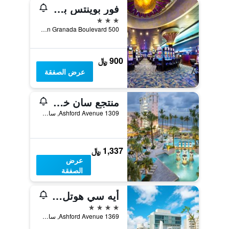
فور بوينتس بجوار فندق وكازينو شيراتوت كاجواس ريال
3 نجوم
500 Alhambra En Granada Boulevard, سقس, بورتوريكو
900 ﷼
عرض الصفقة
منتجع سان خوان ماريوت وكازينو ستيلاريس
1309 Ashford Avenue, سان جوان, بورتوريكو
1,337 ﷼
عرض
الصفقة
أيه سي هوتل باي ماريوت سان جوان كوندادو
4 نجوم
1369 Ashford Avenue, سان جوان, بورتوريكو