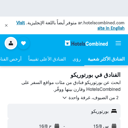
ar.hotelscombined.com
متوفر أيضاً باللغة الإنجليزية.
Visit
site in English
رؤى
الفنادق الأعلى تقييماً
أرخص الفنا
الفنادق في بورتوريكو
ابحث عن بورتوريكو فنادق من مئات مواقع السفر على
HotelsCombined وقارن بينها ووفّر.
2 من الضيوف، غرفة واحدة
بورتوريكو
س 15/8
-
ح 16/8