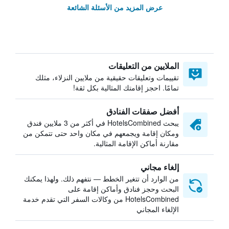
عرض المزيد من الأسئلة الشائعة
الملايين من التعليقات
تقييمات وتعليقات حقيقية من ملايين النزلاء، مثلك
تمامًا. احجز إقامتك المثالية بكل ثقة!
أفضل صفقات الفنادق
يبحث HotelsCombined في أكثر من 3 ملايين فندق
ومكان إقامة ويجمعهم في مكان واحد حتى تتمكن من
مقارنة أماكن الإقامة المثالية.
إلغاء مجاني
من الوارد أن تتغير الخطط — نتفهم ذلك. ولهذا يمكنك
البحث وحجز فنادق وأماكن إقامة على
HotelsCombined من وكالات السفر التي تقدم خدمة
الإلغاء المجاني