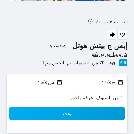
صور لـ إيس ج بيتش هوتل
إيس ج بيتش هوتل
شقة سكنية
تقييم فئة 0
كارولينا، بورتوريكو
جيد
791 من التقييمات تم التحقق منها
6.8
ج 14/8
-
س 15/8
2 من الضيوف، غرفة واحدة
بحث