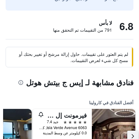
6.8
لا بأس
791 من التقييمات تم التحقق منها
لم يتم العثور على تقييمات. حاول إزالة مرشح أو تغيير بحثك أو
مسح كل شيء لعرض التقييمات.
فنادق مشابهة لـ إيس ج بيتش هوتل
أفضل الفنادق في كارولينا
فيرمونت إل سان خوان هوتل
5 نجوم
جيد 7.4
6063 Isla Verde Avenue, كارولينا, بورتوريكو
0.0 كيلومتر عن وسط المدينة