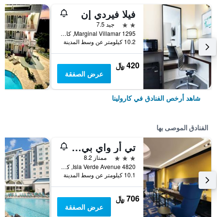
فيلا فيردي إن
2 نجمتين
جيد 7.5
Marginal Villamar 1295, كارولينا, بورتوريكو
10.2 كيلومتر عن وسط المدينة
420 ﷼
عرض الصفقة
شاهد أرخص الفنادق في كارولينا
الفنادق الموصى بها
تي أر واي بي باي ويندهام إيسلا فيردي
3 نجوم
ممتاز 8.2
4820 Isla Verde Avenue, كارولينا, بورتوريكو
10.1 كيلومتر عن وسط المدينة
706 ﷼
عرض الصفقة