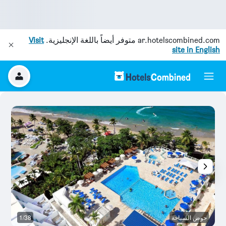
ar.hotelscombined.com
متوفر أيضاً باللغة الإنجليزية.
Visit
site in English
حوض السباحة
1/38
ح