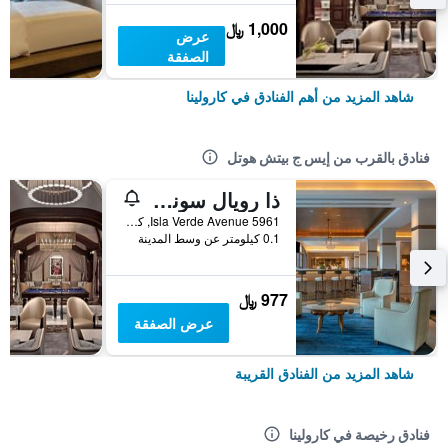
1,000 ﷼
عرض
الصفقة
شاهد المزيد من أهم الفنادق في كارولينا
فنادق بالقرب من إيس ج بيتش هوتل
ذا رويال سونيستا سان خوان
5961 Isla Verde Avenue, كارولينا, بورتوريكو
0.1 كيلومتر عن وسط المدينة
977 ﷼
عرض الصفقة
شاهد المزيد من الفنادق القريبة
فنادق رخيصة في كارولينا