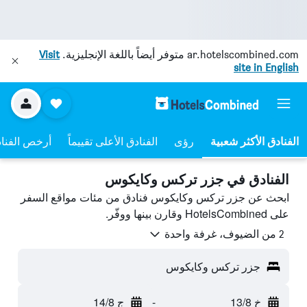
ar.hotelscombined.com
متوفر أيضاً باللغة الإنجليزية.
Visit
site in English
رؤى
الفنادق الأعلى تقييماً
أرخص الفنا
الفنادق في جزر تركس وكايكوس
ابحث عن جزر تركس وكايكوس فنادق من مئات مواقع السفر
على HotelsCombined وقارن بينها ووفّر.
2 من الضيوف، غرفة واحدة
جزر تركس وكايكوس
خ 13/8
-
ج 14/8