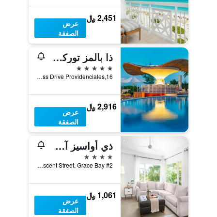
2,451 ﷼
عرض
الصفقة
ذا بالمز توركس آند كايكوس
5 نجوم
Grace Bay Beach,Princess Drive Providenciales,16, بروفيدنسياليس, جزر تركس وكايكوس
2,916 ﷼
عرض
الصفقة
ذي أواسيز آت جرايس باي
4 نجوم
#2 Crescent Street, Grace Bay, بروفيدنسياليس, جزر تركس وكايكوس
1,061 ﷼
عرض
الصفقة