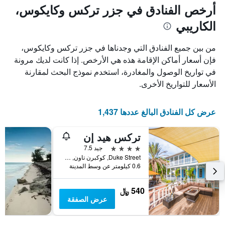
أرخص الفنادق في جزر تركس وكايكوس،
الكاريبي
من بين جميع الفنادق التي وجدناها في جزر تركس وكايكوس،
فإن أسعار أماكن الإقامة هذه هي الأرخص. إذا كانت لديك مرونة
في تواريخ الوصول والمغادرة، استخدم نموذج البحث لمقارنة
الأسعار للتواريخ الأخرى.
عرض كل الفنادق البالغ عددها 1,437
تركس هيد إن
4 نجوم
جيد 7.5
Duke Street, كوكبرن تاون, جزر تركس وكايكوس
0.6 كيلومتر عن وسط المدينة
540 ﷼
عرض الصفقة