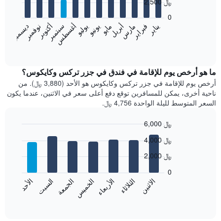
2,500 ﷼
12
bars.
0
فبراير
مايو
أغسطس
نوفمبر
يناير
أبريل
يوليو
أكتوبر
مارس
يونيو
سبتمبر
ديسمبر
يعرض
المخطط
End
of
التالي
interactive
متوسط
chart
سعر
ما هو أرخص يوم للإقامة في فندق في جزر تركس وكايكوس؟
غرفة
أرخص يوم للإقامة في جزر تركس وكايكوس هو الأحد (3,880 ﷼). من
كل
ناحية أخرى، يمكن للمسافرين توقع دفع أعلى سعر في الاثنين، عندما يكون
شهر
السعر المتوسط لليلة الواحدة 4,756 ﷼.
يتضمن
المخطط
6,000 ﷼
1
Bar
محور
Chart
4,000 ﷼
graphic.
chart
X
with
الذي
2,000 ﷼
7
يعرض
bars.
0
الشهور.
الاثنين
الخميس
الأحد
الأربعاء
السبت
الثلاثاء
الجمعة
يتضمن
يعرض
المخطط
المخطط
End
التالي
of
التالي
interactive
1
متوسط
chart
محور