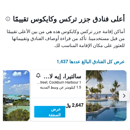
سعر
يتضمن
غرفة
المخطط
1
أعلى فنادق جزر تركس وكايكوس تقييمًا
محور
X
أماكن إقامة جزر تركس وكايكوس هذه هي من بين الأعلى تقييمًا
الذي
يعرض
من قبل مستخدمينا. تأكد من قراءة أوصاف الفنادق وتقييماتها
عدد
للعثور على مكان الإقامة المناسب لك.
الأيام
قبل
الإقامة
عرض كل الفنادق البالغ عددها 1,437
يتضمن
المخطط
سالتيرا، إيه لاكشري كوليكشن ريزورت آند سبا، ساوث كايكوس
التالي
1
1 Fourth Street, Cockburn Harbour, جزر تركس وكايكوس
محور
1.5 كيلومتر عن وسط المدينة
Y
الذي
يعرض
2,647 ﷼
عرض
متوسط
الصفقة
سعر
غرفة