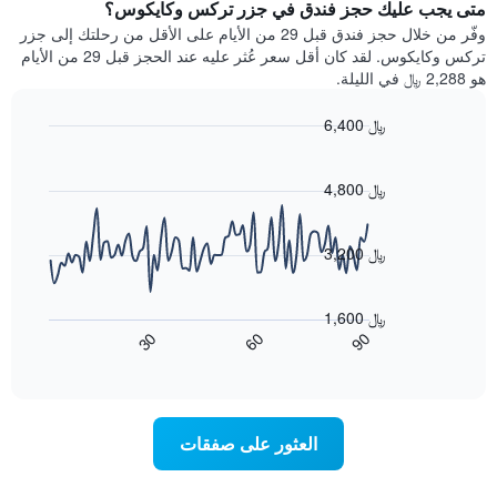
سعر
متى يجب عليك حجز فندق في جزر تركس وكايكوس؟
Y
غرفة
وفّر من خلال حجز فندق قبل 29 من الأيام على الأقل من رحلتك إلى جزر
الذي
كل
تركس وكايكوس. لقد كان أقل سعر عُثر عليه عند الحجز قبل 29 من الأيام
يعرض
يوم
هو 2,288 ﷼ في الليلة.
متوسط
في
سعر
الأسبوع
6,400 ﷼
غرفة
يتضمن
Line
المخطط
Chart
graphic.
chart
1
with
4,800 ﷼
محور
90
X
data
الذي
points.
3,200 ﷼
يعرض
أيام
يعرض
الأسبوع.
المخطط
1,600 ﷼
يتضمن
التالي
60
90
30
المخطط
كيفية
End
of
التالي
تغير
interactive
1
سعر
chart
محور
غرفة
Y
عند
العثور على صفقات
الذي
اقتراب
يعرض
تاريخ
متوسط
الإقامة