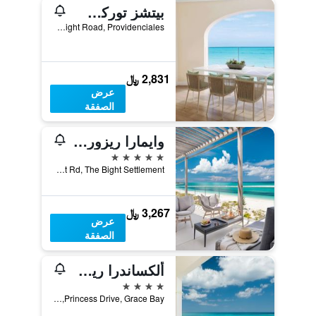
بيتشز توركس آند كايكوس - شامل جميع الخدمات
PO Box 186, Lower Bight Road, Providenciales, بروفيدنسياليس, جزر تركس وكايكوس
2,831 ﷼
عرض
الصفقة
وايمارا ريزورت آند فيلاز
5 نجوم
British West Indies, 218 Lower Bight Rd, The Bight Settlement, بروفيدنسياليس, جزر تركس وكايكوس
3,267 ﷼
عرض
الصفقة
ألكساندرا ريزورت - عا امل جميع كلخدمات
4 نجوم
Princess Drive, Grace Bay, جزر تركس وكايكوس