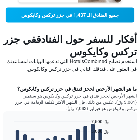
جميع الفنادق الـ 1,437 في جزر تركس وكايكوس
أفكار للسفر حول الفنادقفي جزر
تركس وكايكوس
استخدم نصائح HotelsCombined التي تدعمها البيانات لمساعدتك
في العثور على فندقك التالي في جزر تركس وكايكوس.
ما هو الشهر الأرخص لحجز فندق في جزر تركس وكايكوس؟
الشهر الأرخص لحجز فندق في جزر تركس وكايكوس هو سبتمبر
(3,061 ﷼). عكس من ذلك، فإن الشهر الأكثر تكلفة للإقامة في جزر
تركس وكايكوس هو فبراير (7,063 ﷼).
7,500 ﷼
Bar
Chart
5,000 ﷼
graphic.
chart
with