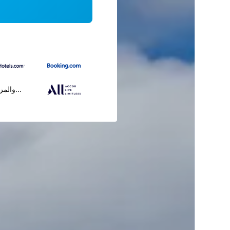
...والمز