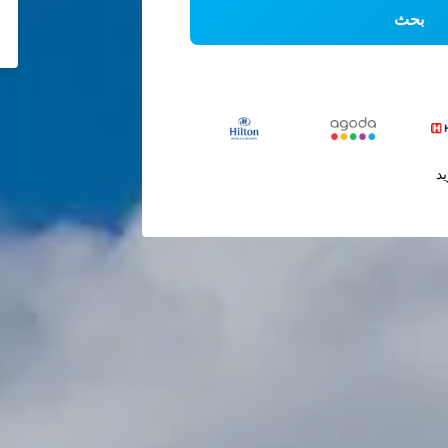
بحث
يد