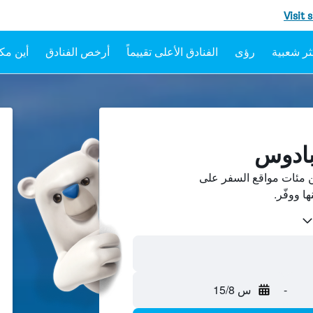
Visit 
رؤى
الفنادق الأعلى تقييماً
أرخص الفنادق
أين مكا
بادوس
 مئات مواقع السفر على
-
س 15/8