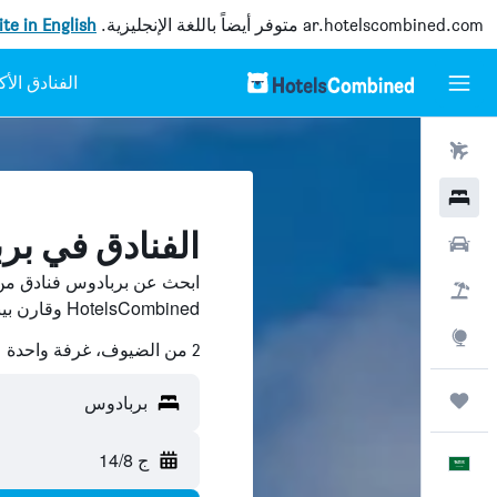
ar.hotelscombined.com
متوفر أيضاً باللغة الإنجليزية.
site in English
رحلات طيران
فنادق
الفنادق في بر
سيارات
ابحث عن بربادوس فنادق من
حزم العروض
HotelsCombined وقارن بينها ووفّر.
استكشاف
2 من الضيوف، غرفة واحدة
رحلات
بربادوس
ج 14/8
العَرَبِيَّة