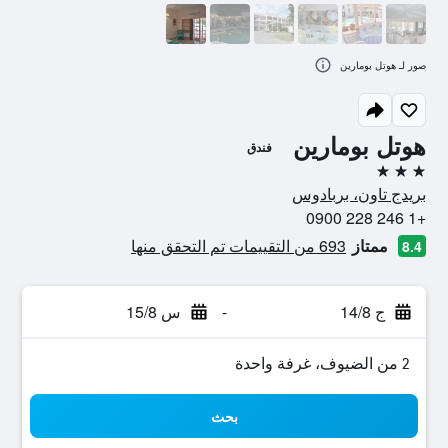
صور لـ هوتل بومارين
هوتل بومارين
فندق
3 نجوم
بريدج تاون، بربادوس
+1 246 228 0900
ممتاز
693 من التقييمات تم التحقق منها
8.4
ج 14/8
-
س 15/8
2 من الضيوف، غرفة واحدة
بحث