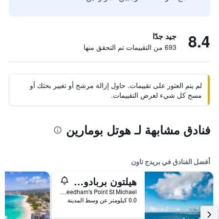
8.4
جيد جدًا
693 من التقييمات تم التحقق منها
لم يتم العثور على تقييمات. حاول إزالة مرشح أو تغيير بحثك أو
مسح كل شيء لعرض التقييمات.
فنادق مشابهة لـ هوتل بومارين
أفضل الفنادق في بريدج تاون
هيلتون بربادوس ريزورت
Needham's Point St Michael, بريدج تاون, بربادوس
0.0 كيلومتر عن وسط المدينة