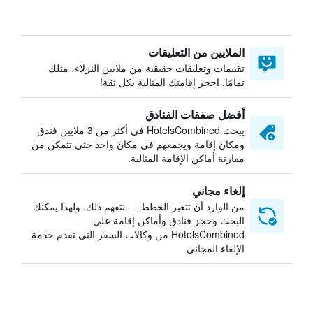
الملايين من التعليقات
تقييمات وتعليقات حقيقية من ملايين النزلاء، مثلك
تمامًا. احجز إقامتك المثالية بكل ثقة!
أفضل صفقات الفنادق
يبحث HotelsCombined في أكثر من 3 ملايين فندق
ومكان إقامة ويجمعهم في مكان واحد حتى تتمكن من
مقارنة أماكن الإقامة المثالية.
إلغاء مجاني
من الوارد أن تتغير الخطط — نتفهم ذلك. ولهذا يمكنك
البحث وحجز فنادق وأماكن إقامة على
HotelsCombined من وكالات السفر التي تقدم خدمة
الإلغاء المجاني