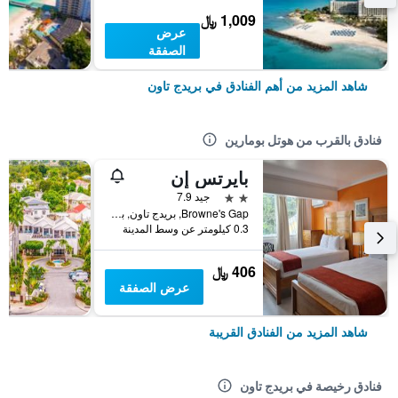
1,009 ﷼
عرض
الصفقة
شاهد المزيد من أهم الفنادق في بريدج تاون
فنادق بالقرب من هوتل بومارين
بايرتس إن
2 نجمتين
جيد 7.9
Browne's Gap, بريدج تاون, بربادوس
0.3 كيلومتر عن وسط المدينة
406 ﷼
عرض الصفقة
شاهد المزيد من الفنادق القريبة
فنادق رخيصة في بريدج تاون