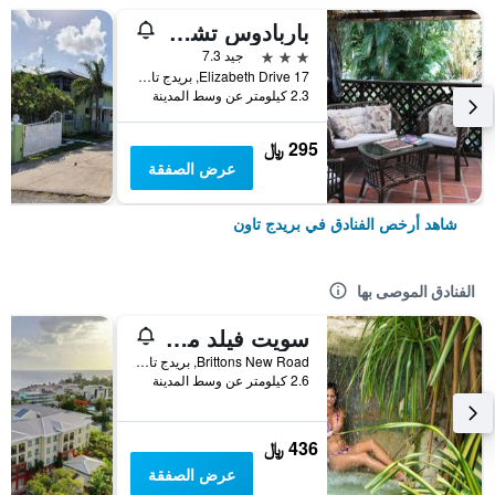
باربادوس تشي جيست هاوس
3 نجوم
جيد 7.3
17 Elizabeth Drive, بريدج تاون, بربادوس
2.3 كيلومتر عن وسط المدينة
295 ﷼
عرض الصفقة
شاهد أرخص الفنادق في بريدج تاون
الفنادق الموصى بها
سويت فيلد مانور
Brittons New Road, بريدج تاون, بربادوس
2.6 كيلومتر عن وسط المدينة
436 ﷼
عرض الصفقة