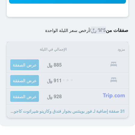
صفقات من
885 ﷼
/
أرخص سعر الليلة الواحدة
مزود
الإجمالي في الليلة
885 ﷼
عرض الصفقة
911 ﷼
عرض الصفقة
928 ﷼
عرض الصفقة
31 صفقة إضافية لـ فور بوينتس بجوار فندق وكازينو شيراتوت كاجواس ريال