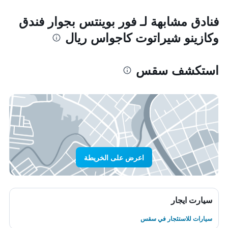
فنادق مشابهة لـ فور بوينتس بجوار فندق
وكازينو شيراتوت كاجواس ريال
استكشف سقس
اعرض على الخريطة
سيارت ايجار
سيارات للاستئجار في سقس