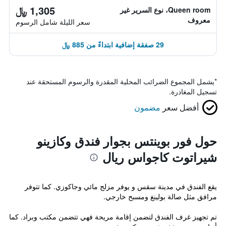
1,305 ﷼
Queen room، نوع السرير غير
معروف
سعر الليلة شامل الرسوم
29 صفقة إضافية ابتداءً من 885 ﷼
*
يشمل المجموع الضرائب المحلية المقدرة والرسوم المستحقة عند
تسجيل المغادرة.
أفضل سعر
مضمون
حول فور بوينتس بجوار فندق وكازينو
شيراتوت كاجواس ريال
يقع الفندق في مدينة سقس و يوفر مزلج مائي وجاكوزي. كما تتوفر
مرافق مثل صالة بولينغ ومسبح خارجي.
تم تجهيز غرف الفندق لتضمن إقامة مريحة فهي تتضمن مكتب وبراد. كما