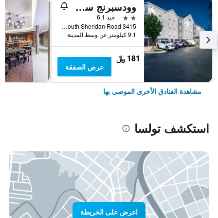
وودسبرنج سويتس تولسا
2 نجمتين
جيد 6.1
3415 South Sheridan Road, تولسا, OK, الولايات المتحدة الأميريكية
9.1 كيلومتر عن وسط المدينة
181 ﷼
عرض الصفقة
مشاهدة الفنادق الأخرى الموصى بها
استكشف تولسا
اعرض على الخريطة