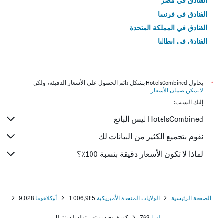
الفنادق في مصر
الفنادق في فرنسا
الفنادق في المملكة المتحدة
الفنادق في إيطاليا
الفنادق في تايلاند
*
يحاول HotelsCombined بشكل دائم الحصول على الأسعار الدقيقة، ولكن
لا يمكن ضمان الأسعار
.
إليك السبب:
HotelsCombined ليس البائع
نقوم بتجميع الكثير من البيانات لك
لماذا لا تكون الأسعار دقيقة بنسبة 100٪؟
الصفحة الرئيسية
الولايات المتحدة الأميريكية
1,006,985
أوكلاهوما
9,028
تولسا
763
كومفرت سويتس تولسا سنترال