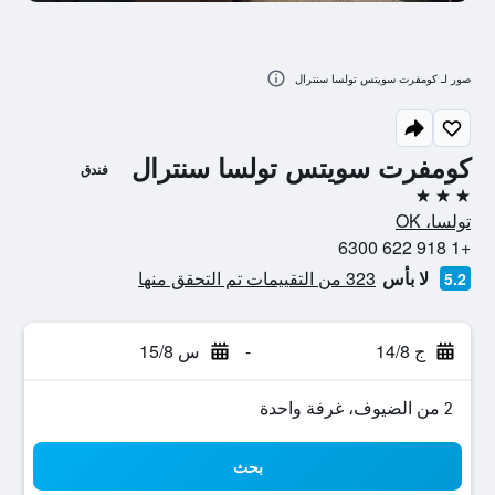
صور لـ كومفرت سويتس تولسا سنترال
كومفرت سويتس تولسا سنترال
فندق
3 نجوم
تولسا، OK
+1 918 622 6300
لا بأس
323 من التقييمات تم التحقق منها
5.2
ج 14/8
-
س 15/8
2 من الضيوف، غرفة واحدة
بحث