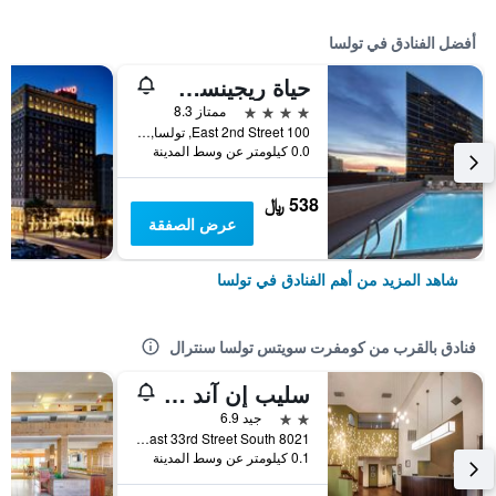
أفضل الفنادق في تولسا
حياة ريجينسي تولسا داونتاون
4 نجوم
ممتاز 8.3
100 East 2nd Street, تولسا, OK, الولايات المتحدة الأميريكية
0.0 كيلومتر عن وسط المدينة
538 ﷼
عرض الصفقة
شاهد المزيد من أهم الفنادق في تولسا
فنادق بالقرب من كومفرت سويتس تولسا سنترال
سليب إن آند سويتس تولسا سنترال آي-44
2 نجمتين
جيد 6.9
8021 East 33rd Street South, تولسا, OK, الولايات المتحدة الأميريكية
0.1 كيلومتر عن وسط المدينة