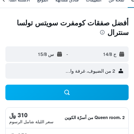
أفضل صفقات كومفرت سويتس تولسا
سنترال
ج 14/8
-
س 15/8
2 من الضيوف، غرفة واحدة
310 ﷼
Queen room، 2 من أسرّة الكوين
سعر الليلة شامل الرسوم