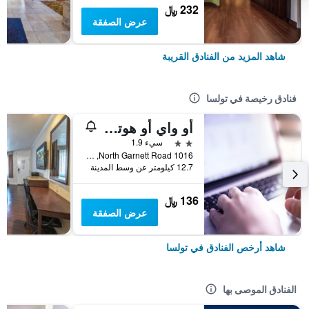
232 ﷼
عرض الصفقة
شاهد المزيد من الفنادق القريبة
فنادق رخيصة في تولسا
أو واي أو هوتل تولسا إنترناشونال أيربورت
2 نجمتين
سيء 1.9
1016 North Garnett Road, تولسا, OK, الولايات المتحدة الأميريكية
12.7 كيلومتر عن وسط المدينة
136 ﷼
عرض الصفقة
شاهد أرخص الفنادق في تولسا
الفنادق الموصى بها