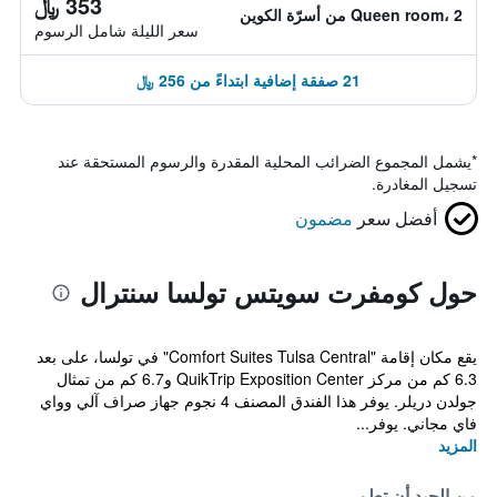
353 ﷼
Queen room، 2 من أسرّة الكوين
سعر الليلة شامل الرسوم
21 صفقة إضافية ابتداءً من 256 ﷼
*
يشمل المجموع الضرائب المحلية المقدرة والرسوم المستحقة عند
تسجيل المغادرة.
أفضل سعر
مضمون
حول كومفرت سويتس تولسا سنترال
يقع مكان إقامة "Comfort Suites Tulsa Central" في تولسا، على بعد
6.3 كم من مركز QuikTrip Exposition Center و6.7 كم من تمثال
جولدن دريلر. يوفر هذا الفندق المصنف 4 نجوم جهاز صراف آلي وواي
فاي مجاني. يوفر...
المزيد
من الجيد أن تعلم