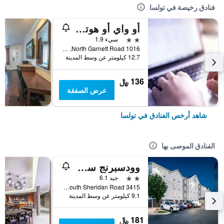
فنادق رخيصة في تولسا
أو واي أو هوتل تولسا إنترناشونال أيربورت
2 نجمتين
سيء 1.9
1016 North Garnett Road, تولسا, OK, الولايات المتحدة الأميريكية
12.7 كيلومتر عن وسط المدينة
136 ﷼
عرض الصفقة
شاهد أرخص الفنادق في تولسا
الفنادق الموصى بها
وودسبرنج سويتس تولسا
2 نجمتين
جيد 6.1
3415 South Sheridan Road, تولسا, OK, الولايات المتحدة الأميريكية
9.1 كيلومتر عن وسط المدينة
181 ﷼