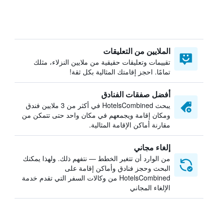
الملايين من التعليقات
تقييمات وتعليقات حقيقية من ملايين النزلاء، مثلك
تمامًا. احجز إقامتك المثالية بكل ثقة!
أفضل صفقات الفنادق
يبحث HotelsCombined في أكثر من 3 ملايين فندق
ومكان إقامة ويجمعهم في مكان واحد حتى تتمكن من
مقارنة أماكن الإقامة المثالية.
إلغاء مجاني
من الوارد أن تتغير الخطط — نتفهم ذلك. ولهذا يمكنك
البحث وحجز فنادق وأماكن إقامة على
HotelsCombined من وكالات السفر التي تقدم خدمة
الإلغاء المجاني