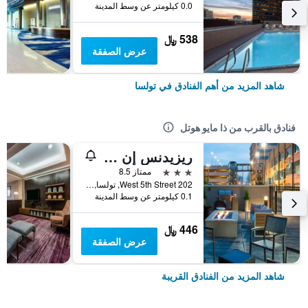
0.0 كيلومتر عن وسط المدينة
538 ﷼
عرض الصفقة
شاهد المزيد من أهم الفنادق في تولسا
فنادق بالقرب من ذا مايو هوتل
ريزيدنس إن باي ماريوت تولسا داون تاون
3 نجوم
ممتاز 8.5
202 West 5th Street, تولسا, OK, الولايات المتحدة الأميريكية
0.1 كيلومتر عن وسط المدينة
446 ﷼
عرض الصفقة
شاهد المزيد من الفنادق القريبة