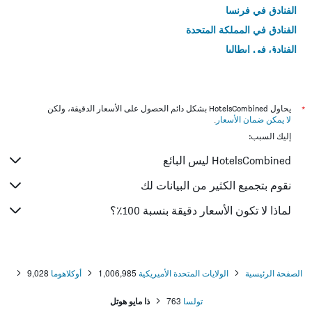
الفنادق في فرنسا
الفنادق في المملكة المتحدة
الفنادق في إيطاليا
الفنادق في تايلاند
*
يحاول HotelsCombined بشكل دائم الحصول على الأسعار الدقيقة، ولكن
لا يمكن ضمان الأسعار
.
إليك السبب:
HotelsCombined ليس البائع
نقوم بتجميع الكثير من البيانات لك
لماذا لا تكون الأسعار دقيقة بنسبة 100٪؟
الصفحة الرئيسية
الولايات المتحدة الأميريكية
1,006,985
أوكلاهوما
9,028
تولسا
763
ذا مايو هوتل