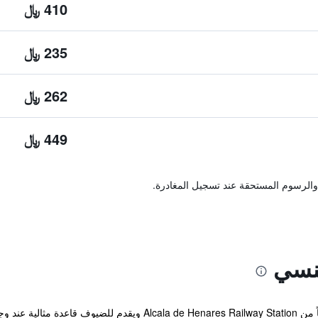
410 ﷼
235 ﷼
262 ﷼
449 ﷼
والرسوم المستحقة عند تسجيل المغادرة.
ينسي
يوجد الفندق ضمن مسافة عشر دقائق تنزهاً من nares Railway Station