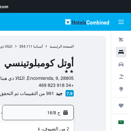
.com
رحلات طيران
الصفحة الرئيسية
أسبانيا
354,111
الكالا ذ
فنادق
أوتل كومبلوتينسي
سيارات
2 نجمتين
حزم العروض
Encomienda, 9, 28805, الكالا ذي هينارس, Madrid, أسبانيا
+34 918 823 469
استكشاف
جيد
991 من التقييمات تم التحقق منها
7.9
رحلات
ح 16/8
-
العَرَبِيَّة
2 من الضيوف، غرفة واحدة