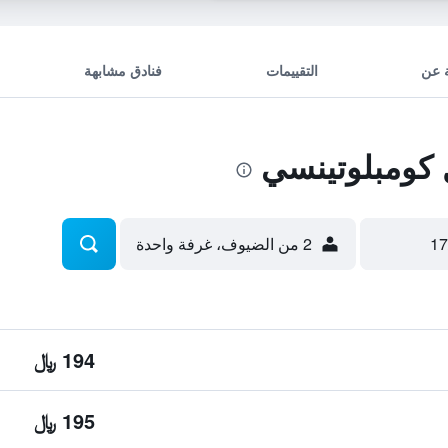
 عن
التقييمات
فنادق مشابهة
كومبلوتينسي
2 من الضيوف، غرفة واحدة
194 ﷼
195 ﷼