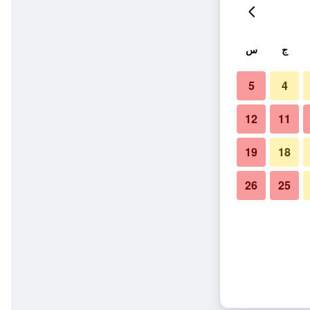
ج
س
5
4
12
11
19
18
26
25