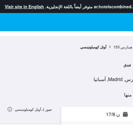
ar.hotelscombined
متوفر أيضاً باللغة الإنجليزية.
Visit site in English
ي هينارس
153
أوتل كومبلوتينسي
فندق
صور لـ أوتل كومبلوتينسي
ن 17/8