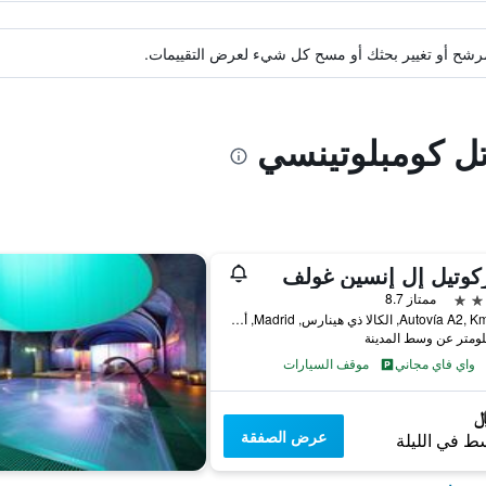
ة مرشح أو تغيير بحثك أو مسح كل شيء لعرض التقييمات.
تل كومبلوتينسي
كوتيل إل إنسين غولف
ممتاز 8.7
Autovía A2, Km 35.6, الكالا ذي هينارس, Madrid, أسبانيا
واي فاي مجاني
موقف السيارات
عرض الصفقة
ط في الليلة