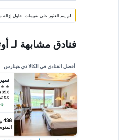
لم يتم العثور على تقييمات. حاول إزال
فنادق مشابهة لـ أو
أفضل الفنادق في الكالا ذي هينارس
سير
4 نجوم
0.0 كيلومتر عن وسط المدينة
438 ﷼
المتوس