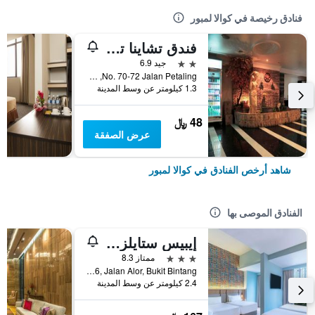
فنادق رخيصة في كوالا لمبور
فندق تشاينا تاون 2
2 نجمتين
جيد 6.9
No. 70-72 Jalan Petaling, كوالا لمبور, ماليزيا
1.3 كيلومتر عن وسط المدينة
48 ﷼
عرض الصفقة
شاهد أرخص الفنادق في كوالا لمبور
الفنادق الموصى بها
إيبيس ستايلز كوالا لمبور بوكيت بينتانج
3 نجوم
ممتاز 8.3
No.16, Jalan Alor, Bukit Bintang, كوالا لمبور, ماليزيا
2.4 كيلومتر عن وسط المدينة