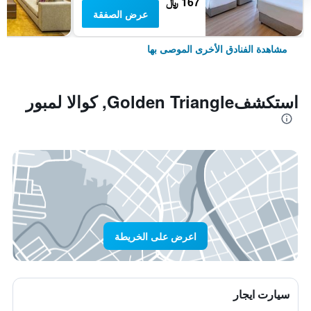
167 ﷼
عرض الصفقة
مشاهدة الفنادق الأخرى الموصى بها
استكشفGolden Triangle, كوالا لمبور
اعرض على الخريطة
سيارت ايجار