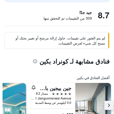
8.7
جيد جدًا
309 من التقييمات تم التحقق منها
لم يتم العثور على تقييمات. حاول إزالة مرشح أو تغيير بحثك أو
مسح كل شيء لعرض التقييمات.
فنادق مشابهة لـ كونراد بكين
أفضل الفنادق في بكين
جين بيجين باي شانغريلا
5 نجوم
ممتاز 9.2
No 1 Jianguomenwai Avenue, بكين, الصين
0.0 كيلومتر عن وسط المدينة