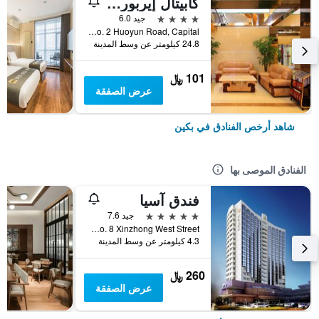
كابيتال إيربورت إنترناشونال هوتل
4 نجوم
جيد 6.0
No. 2 Huoyun Road, Capital, بكين, الصين
24.8 كيلومتر عن وسط المدينة
101 ﷼
عرض الصفقة
شاهد أرخص الفنادق في بكين
الفنادق الموصى بها
فندق آسيا
5 نجوم
جيد 7.6
No. 8 Xinzhong West Street, بكين, الصين
4.3 كيلومتر عن وسط المدينة
260 ﷼
عرض الصفقة