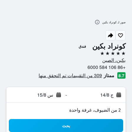
صور لـ كونراد بكين
كونراد بكين
فندق
5 نجوم
بكين، الصين
+86 106 584 6000
ممتاز
309 من التقييمات تم التحقق منها
8.7
ج 14/8
-
س 15/8
2 من الضيوف، غرفة واحدة
بحث