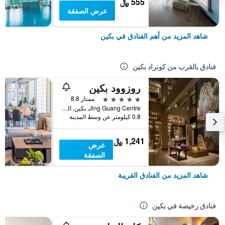
555 ﷼
عرض الصفقة
شاهد المزيد من أهم الفنادق في بكين
فنادق بالقرب من كونراد بكين
روزوود بكين
5 نجوم
ممتاز 8.8
Jing Guang Centre, بكين, الصين
0.8 كيلومتر عن وسط المدينة
1,241 ﷼
عرض
الصفقة
شاهد المزيد من الفنادق القريبة
فنادق رخيصة في بكين