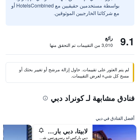
بواسطة مستخدمين حقيقيين مع HotelsCombined أو
مع شركائنا الخارجيين الموثوقين.
9.1
رائع
3,010 من التقييمات تم التحقق منها
لم يتم العثور على تقييمات. حاول إزالة مرشح أو تغيير بحثك أو
مسح كل شيء لعرض التقييمات.
فنادق مشابهة لـ كونراد دبي
أفضل الفنادق في دبي
لابيتا، دبي باركس آند ريزورتس، أوتوغراف كوليكشن
دبي باركس اند رسرورتس, شارع الشيخ زايد, دبي, الامارات العربية المتحدة