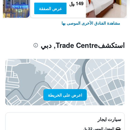
149 ﷼
عرض الصفقة
مشاهدة الفنادق الأخرى الموصى بها
استكشفTrade Centre, دبي
اعرض على الخريطة
سيارت ايجار
المعدل اليومي 32 ﷼