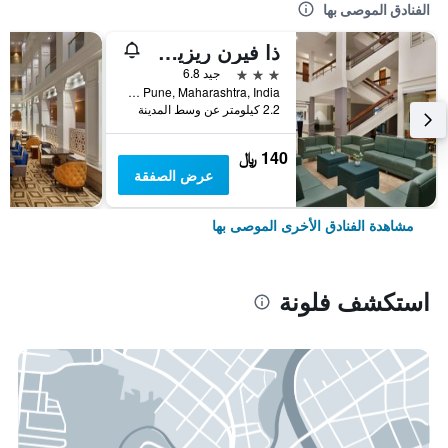
الفنادق الموصى بها
ذا فيرن ريزيدنسي بون، وودلاند، سيريز باي ماريوت
3 نجوم
جيد 6.8
5Bjroad,Sadhu Vaswani Circle, Near Poona Railway Station Pune, Maharashtra, India, فلونة, الهند
2.2 كيلومتر عن وسط المدينة
140 ﷼
عرض الصفقة
مشاهدة الفنادق الأخرى الموصى بها
استكشف فلونة