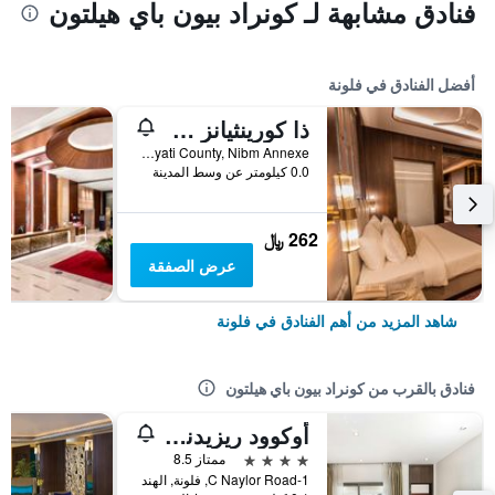
فنادق مشابهة لـ كونراد بيون باي هيلتون
أفضل الفنادق في فلونة
ذا كورينثيانز ريزورت
Nyati County, Nibm Annexe, فلونة, الهند
0.0 كيلومتر عن وسط المدينة
262 ﷼
عرض الصفقة
شاهد المزيد من أهم الفنادق في فلونة
فنادق بالقرب من كونراد بيون باي هيلتون
أوكوود ريزيدنس نايلور رود بون
4 نجوم
ممتاز 8.5
1-C Naylor Road, فلونة, الهند