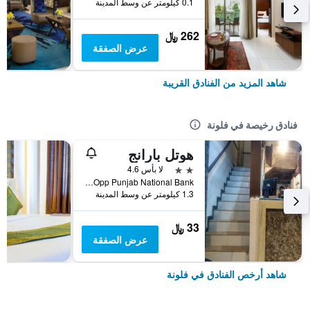
0.1 كيلومتر عن وسط المدينة
262 ﷼
عرض الصفقة
شاهد المزيد من الفنادق القريبة
فنادق رخيصة في فلونة
هوتل بارانج
2 نجمتين
لا بأس 4.6
I Road Near Chacha Halwai Opp Punjab National Bank, فلونة, الهند
1.3 كيلومتر عن وسط المدينة
33 ﷼
عرض الصفقة
شاهد أرخص الفنادق في فلونة