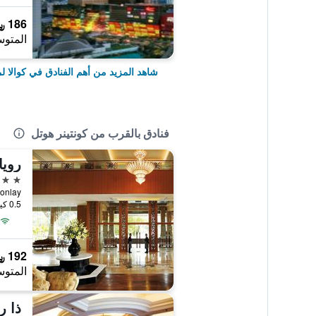
186 ﷼
المتوس
شاهد المزيد من أهم الفنادق في كوالا لم
فنادق بالقرب من كونتينر هوتل
رويا
5 نجوم
Jalan Conlay
0.5 كيلومتر عن وسط المدينة
192 ﷼
المتوس
ذا ر