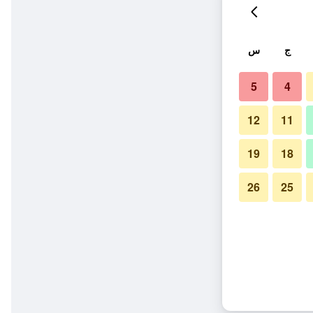
ج
س
5
4
12
11
19
18
26
25