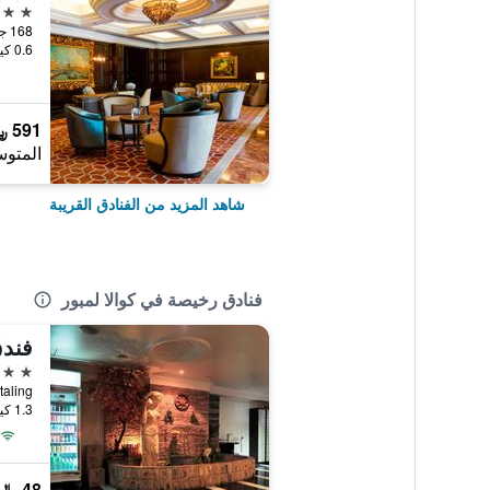
5 نجوم
168 جالان امبي, كوالا لمبور, ماليزيا
0.6 كيلومتر عن وسط المدينة
591 ﷼
المتوس
شاهد المزيد من الفنادق القريبة
فنادق رخيصة في كوالا لمبور
فندق
2 نجمتين
an Petaling
1.3 كيلومتر عن وسط المدينة
48 ﷼