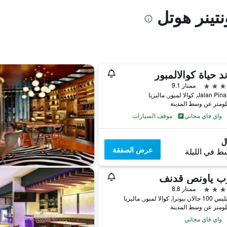
نتينر هوتل
د حياة كوالالمبور
ممتاز 9.1
واي فاي مجاني
موقف السيارات
عرض الصفقة
ط في الليلة
وب ياونص قدنف
ممتاز 8.8
را, كوالا لمبور, ماليزيا
واي فاي مجاني