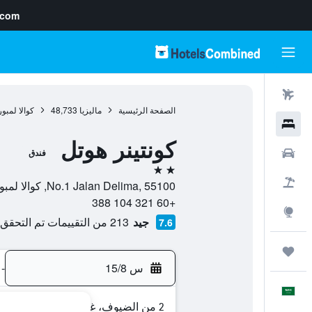
.com
رحلات طيران
الصفحة الرئيسية
ماليزيا
48,733
كوالا لمبور
فنادق
كونتينر هوتل
سيارات
فندق
2 نجمتين
حزم العروض
No.1 Jalan Delima, 55100, كوالا لمبور, Kuala Lumpur, ماليزيا
+60 321 104 388
استكشاف
جيد
213 من التقييمات تم التحقق منها
7.6
رحلات
س 15/8
-
العَرَبِيَّة
2 من الضيوف، غرفة واحدة