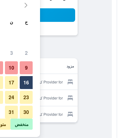
بح
ح
ن
3
2
مزود
10
9
17
16
Provider for كونتينر هوتل
24
23
Provider for كونتينر هوتل
31
30
Provider for كونتينر هوتل
منخفض
متو