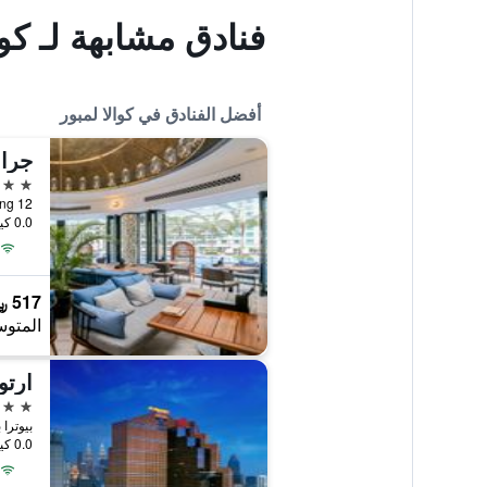
فنادق مشابهة لـ كو
أفضل الفنادق في كوالا لمبور
جران
5 نجوم
12 Jalan Pinang, كوالا لمبور, ماليزيا
0.0 كيلومتر عن وسط المدينة
517 ﷼
المتوس
ارت
5 نجوم
بيوترا بليس 100 جالان بيوت
0.0 كيلومتر عن وسط المدينة