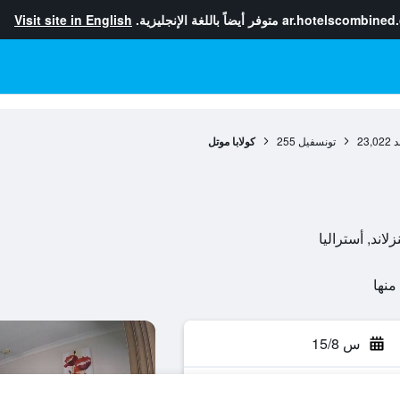
ar.hotelscombined
متوفر أيضاً باللغة الإنجليزية.
Visit site in English
د
23,022
تونسفيل
255
كولابا موتل
س 15/8