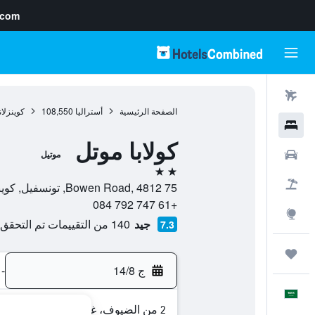
.com
رحلات طيران
الصفحة الرئيسية
أستراليا
108,550
كوينزلان
فنادق
كولابا موتل
سيارات
موتيل
2 نجمتين
حزم العروض
75 Bowen Road, 4812, تونسفيل, كوينزلاند, أستراليا
+61 747 792 084
استكشاف
جيد
140 من التقييمات تم التحقق منها
7.3
رحلات
ج 14/8
-
العَرَبِيَّة
2 من الضيوف، غرفة واحدة