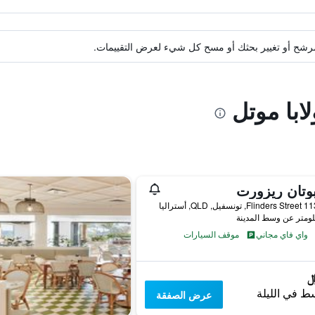
ة مرشح أو تغيير بحثك أو مسح كل شيء لعرض التقييمات.
ابا موتل
وتان ريزورت
ل, QLD, أستراليا
واي فاي مجاني
موقف السيارات
ط في الليلة
عرض الصفقة