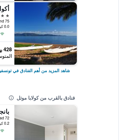
أكوا
4 نجوم
75 The Strand, تونسفيل, QLD, أستراليا
0.0 كيلومتر عن وسط المدينة
428 ﷼
المتوس
شاهد المزيد من أهم الفنادق في تونسفي
فنادق بالقرب من كولابا موتل
بانج
72 Bowen Road, تونسفيل, QLD, أستراليا
0.2 كيلومتر عن وسط المدينة