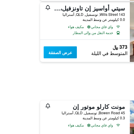
سيتي أواسيز إن تاونزفيل، شور ستاي كوليكشن باي بي دبلبو
143 Wills Street, تونسفيل, QLD, أستراليا
0.0 كيلومتر عن وسط المدينة
واي فاي مجاني
مكيف هواء
خدمة النقل من وإلى المطار
373 ﷼
عرض الصفقة
المتوسط في الليلة
مونت كارلو موتور إن
45 Bowen Road, تونسفيل, QLD, أستراليا
0.3 كيلومتر عن وسط المدينة
واي فاي مجاني
مكيف هواء