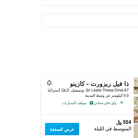
ذا فيل ريزورت - كازينو
67 Sir Leslie Thiess Drive, تونسفيل, QLD, أستراليا
0.0 كيلومتر عن وسط المدينة
واي فاي مجاني
موقف السيارات
554 ﷼
المتوسط في الليلة
عرض الصفقة