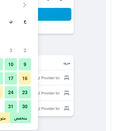
بح
ح
ن
3
2
مزود
10
9
17
16
Provider for كولابا موتل
24
23
Provider for كولابا موتل
31
30
Provider for كولابا موتل
منخفض
متو