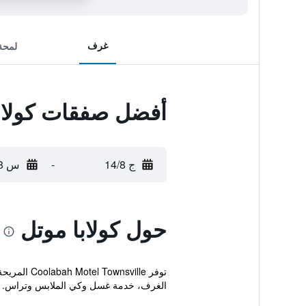
غرف
لمحة
أفضل صفقات كولاب
ج 14/8
-
س 15/8
حول كولابا موتل
توفر ille
الغرف، خدمة غسل وكي الملابس وتراس.