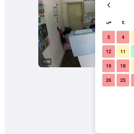
ج
س
5
4
12
11
1/16
آخر
19
18
26
25