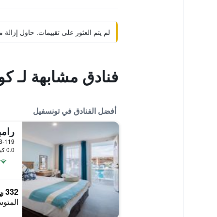
لم يتم العثور على تقييمات. حاول إزال
فنادق مشابهة لـ كول
أفضل الفنادق في تونسفيل
رامب
113-119 Flinders Street, تونسفي
0.0 كيلومتر عن وسط المدينة
332 ﷼
المتوس