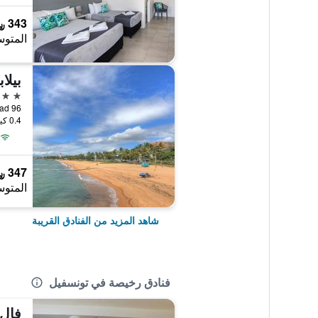
343 ﷼
المتوس
بيلا
3 نجوم
96 Bowen Road, تونسفيل, QLD, أستراليا
0.4 كيلومتر عن وسط المدينة
347 ﷼
المتوس
شاهد المزيد من الفنادق القريبة
فنادق رخيصة في تونسفيل
فال