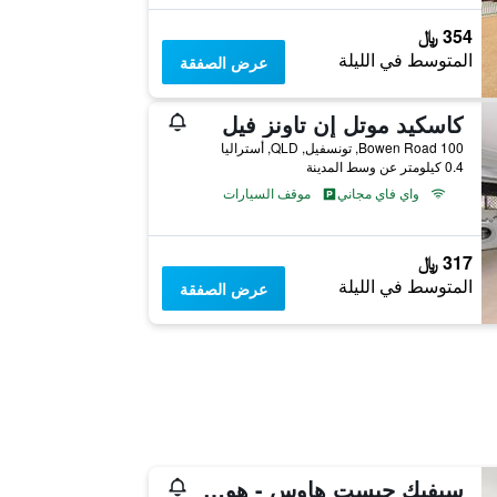
354 ﷼
المتوسط في الليلة
عرض الصفقة
كاسكيد موتل إن تاونز فيل
100 Bowen Road, تونسفيل, QLD, أستراليا
0.4 كيلومتر عن وسط المدينة
واي فاي مجاني
موقف السيارات
317 ﷼
المتوسط في الليلة
عرض الصفقة
سيفيك جيست هاوس - هوستل