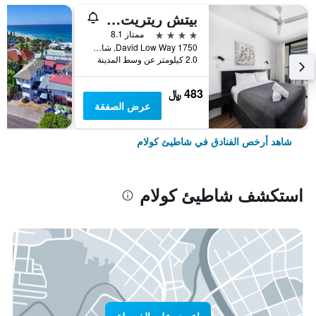
بيتش ريتريت كوولوم
4 نجوم
ممتاز 8.1
1750 David Low Way, شاطيئ كولام, QLD, أستراليا
2.0 كيلومتر عن وسط المدينة
483 ﷼
عرض الصفقة
شاهد أرخص الفنادق في شاطيئ كولام
استكشف شاطيئ كولام