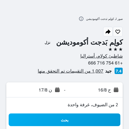
صور لـ كولِم بَدجت أكوموديشن
كولِم بَدجت أكوموديشن
نزل
3 نجوم
شاطيئ كولام، أستراليا
+61 754 716 666
جيد
1,007 من التقييمات تم التحقق منها
7.4
ح 16/8
-
ن 17/8
2 من الضيوف، غرفة واحدة
بحث