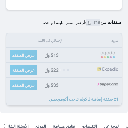
صفقات من
219 ﷼
/
أرخص سعر الليلة الواحدة
مزود
الإجمالي في الليلة
219 ﷼
عرض الصفقة
222 ﷼
عرض الصفقة
233 ﷼
عرض الصفقة
21 صفقة إضافية لـ كولِم بَدجت أكوموديشن
لمحة عن
التقييمات
فنادق مشابهة
الموقع
الأسئلة الشائعة