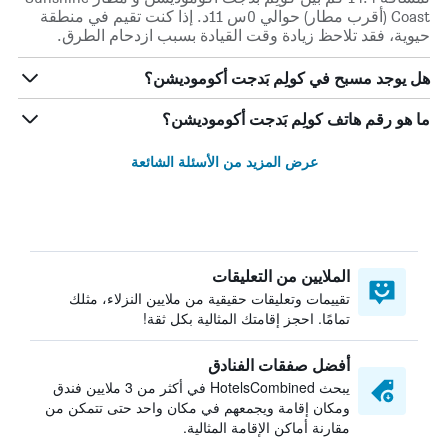
Coast (أقرب مطار) حوالي 0س 11د. إذا كنت تقيم في منطقة
حيوية، فقد تلاحظ زيادة وقت القيادة بسبب ازدحام الطرق.
هل يوجد مسبح في كولِم بَدجت أكوموديشن؟
ما هو رقم هاتف كولِم بَدجت أكوموديشن؟
عرض المزيد من الأسئلة الشائعة
الملايين من التعليقات
تقييمات وتعليقات حقيقية من ملايين النزلاء، مثلك
تمامًا. احجز إقامتك المثالية بكل ثقة!
أفضل صفقات الفنادق
يبحث HotelsCombined في أكثر من 3 ملايين فندق
ومكان إقامة ويجمعهم في مكان واحد حتى تتمكن من
مقارنة أماكن الإقامة المثالية.