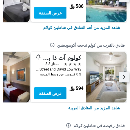
586 ﷼
عرض الصفقة
شاهد المزيد من أهم الفنادق في شاطيئ كولام
فنادق بالقرب من كولِم بَدجت أكوموديشن
كولوم آت ذا بيتش
4 نجوم
ممتاز 8.8
Cnr Margaret Street and David Low Way, شاطيئ كولام, QLD, أستراليا
0.3 كيلومتر عن وسط المدينة
594 ﷼
عرض الصفقة
شاهد المزيد من الفنادق القريبة
فنادق رخيصة في شاطيئ كولام