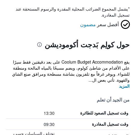
*
يشمل المجموع الضرائب المحلية المقدرة والرسوم المستحقة عند
تسجيل المغادرة.
أفضل سعر
مضمون
حول كولِم بَدجت أكوموديشن
يقع Coolum Budget Accommodation على بعد دقيقتين فقط سيرًا
على الأقدام من شاطئ كولوم، ويضم مسبحًا بالمياه المالحة ومنطقة
للشواء. ويوفر غرفاً مع تلفزيون بشاشة مسطحة ومرافق صنع الشاي
والقهوة. تأتي بعض ال...
المزيد
من الجيد أن تعلم
13:30
وقت تسجيل الصعود للطائرة
09:30
وقت تسجيل المغادرة
تختلف السياسات حسب