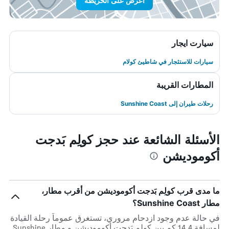
اعرض على الخريطة
سيارت ايجار
سيارات للاستئجار في شاطيئ كولام
المطارات القريبة
رحلات طيران إلى Sunshine Coast
الأسئلة الشائعة عند حجز كولِم بَدجت
أكوموديشن
ما مدى قرب كولِم بَدجت أكوموديشن من أقرب مطار،
مطار Sunshine Coast؟
في حالة عدم وجود ازدحام مروري، تستغرق عموماً رحلة القيادة
لمسافة 14.4 كم بين كولِم بَدجت أكوموديشن و مطار Sunshine