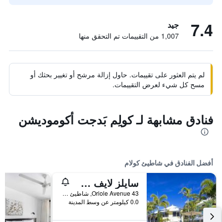
7.4
جيد
1,007 من التقييمات تم التحقق منها
لم يتم العثور على تقييمات. حاول إزالة مرشح أو تغيير بحثك أو
مسح كل شيء لعرض التقييمات.
فنادق مشابهة لـ كولِم بَدجت أكوموديشن
أفضل الفنادق في شاطيئ كولام
سايلز لايف ستايل ريزورت
43 Oriole Avenue, شاطيئ كولام, QLD, أستراليا
0.0 كيلومتر عن وسط المدينة