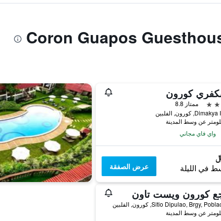
كفري كورون
ممتاز 8.8
Dim, كورون, الفلبين
واي فاي مجاني
عرض الصفقة
ط في الليلة
جع كورون ويست تاون
Sitio Dipulao, Brgy, Po, كورون, الفلبين