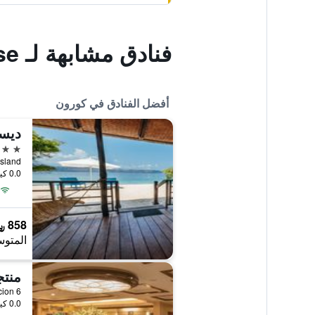
فنادق مشابهة لـ Coron Guapos Guesthouse
أفضل الفنادق في كورون
ديس
4 نجوم
akya Island
0.0 كيلومتر عن وسط المدينة
858 ﷼
المتوس
منت
blacion 6
0.0 كيلومتر عن وسط المدينة