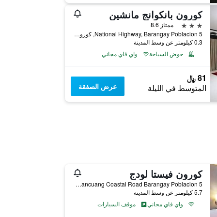
كورون بانكوانج مانشين
3 نجوم
ممتاز 8.6
National Highway, Barangay Poblacion 5, كورون, الفلبين
0.3 كيلومتر عن وسط المدينة
حوض السباحة
واي فاي مجاني
81 ﷼
عرض الصفقة
المتوسط في الليلة
كورون فيستا لودج
Bancuang Coastal Road Barangay Poblacion 5, كورون, الفلبين
5.7 كيلومتر عن وسط المدينة
واي فاي مجاني
موقف السيارات