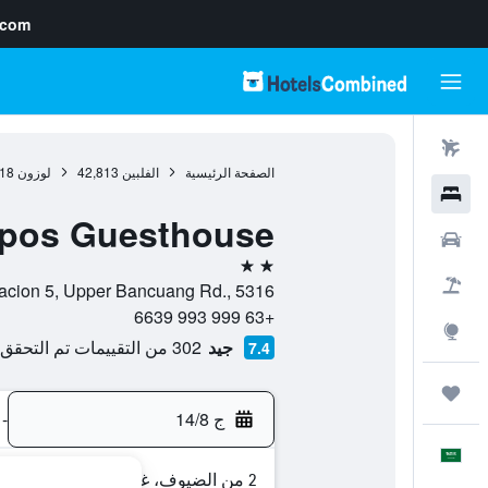
.com
رحلات طيران
الصفحة الرئيسية
الفلبين
42,813
لوزون
18
فنادق
pos Guesthouse
سيارات
2 نجمتين
حزم العروض
Brgy. Poblacion 5, Upper Bancuang Rd., 5316, كورون, مقاطعة
+63 999 993 6639
استكشاف
جيد
302 من التقييمات تم التحقق منها
7.4
رحلات
ج 14/8
-
العَرَبِيَّة
2 من الضيوف، غرفة واحدة