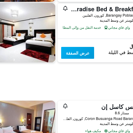
Coron Paradise Bed & Breakfast
Barangay Po, كورون, الفلبين
واي فاي مجاني
خدمة النقل من وإلى المطار
ط في الليلة
عرض الصفقة
س كاسل إن
ممتاز 8.6
Coron Busuanga Road Barangay 5, كورون, الفلبين
واي فاي مجاني
مكيف هواء