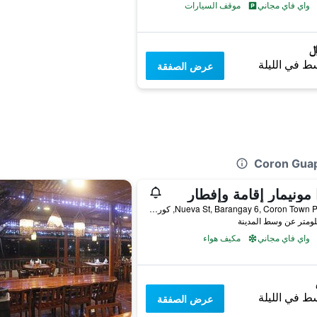
واي فاي مجاني
موقف السيارات
ط في الليلة
عرض الصفقة
 مونيمار إقامة وإفطار
Nueva St, Barangay 6, Coron Town Proper, كورون, الفلبين
واي فاي مجاني
مكيف هواء
ط في الليلة
عرض الصفقة