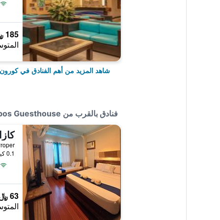
185 ﷼
المتوس
شاهد المزيد من أهم الفنادق في كورون
فنادق بالقرب من Coron Guapos Guesthouse
كازا
0.1 كيلومتر عن وسط المدينة
63 ﷼
المتوس